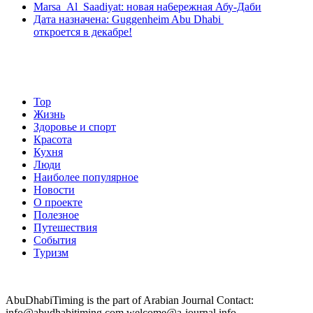
Marsa Al Saadiyat: новая на6ережная Абу-Даби
Дата назначена: Guggenheim Abu Dhabi
откроется в декабре!
Top
Жизнь
Здоровье и спорт
Красота
Кухня
Люди
Наиболее популярное
Новости
О проекте
Полезное
Путешествия
События
Туризм
AbuDhabiTiming is the part of Arabian Journal Contact:
info@abudhabitiming.com welcome@a-journal.info