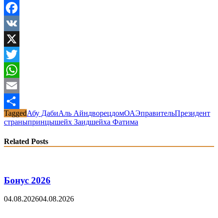
Facebook
VK
X
Twitter
WhatsApp
Email
Tagged
Абу Даби
Аль Айн
дворец
дом
ОАЭ
правитель
Президент
Share
страны
принцы
шейх Заид
шейха Фатима
Related Posts
Бонус 2026
04.08.2026
04.08.2026