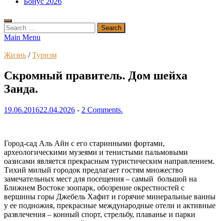
Бонус 2026
Search
for:
Main Menu
Жизнь
/
Туризм
Скромный правитель. Дом шейха
Заида.
19.06.2016
22.04.2026
-
2 Comments.
Город-сад Аль Айн с его старинными фортами,
археологическими музеями и тенистыми пальмовыми
оазисами является прекрасным туристическим направлением.
Тихий милый городок предлагает гостям множество
замечательных мест для посещения – самый большой на
Ближнем Востоке зоопарк, обозрение окрестностей с
вершины горы Джебель Хафит и горячие минеральные ванны
у ее подножия, прекрасные международные отели и активные
развлечения – конный спорт, стрельбу, плаванье и парки