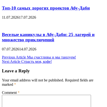
Топ-10 самых дорогих проектов Абу-Даби
11.07.2026
17.07.2026
Веселые каникулы в Абу-Даби: 25 лагерей и
множество приключений
07.07.2026
14.07.2026
Post
Previous Article
Мы счастливы и мы танцуем!
Next Article
Страсть моя, кофе!
navigation
Leave a Reply
Your email address will not be published.
Required fields are
marked
*
Comment
*