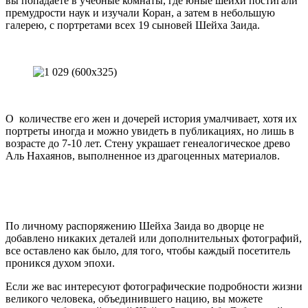
вы попадаете в учебные комнаты, где юные шейхи постигали
премудрости наук и изучали Коран, а затем в небольшую
галерею, с портретами всех 19 сыновей Шейха Заида.
О количестве его жен и дочерей история умалчивает, хотя их
портреты иногда и можно увидеть в публикациях, но лишь в
возрасте до 7-10 лет. Стену украшает генеалогическое древо
Аль Нахаянов, выполненное из драгоценных материалов.
По личному распоряжению Шейха Заида во дворце не
добавлено никаких деталей или дополнительных фотографий,
все оставлено как было, для того, чтобы каждый посетитель
проникся духом эпохи.
Eсли же вас интересуют фотографические подробности жизни
великого человека, объединившего нацию, вы можете