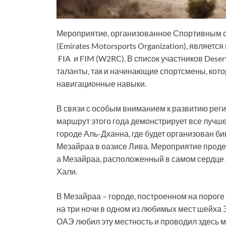
Мероприятие, организованное Спортивным со
(Emirates Motorsports Organization), являе
FIA и FIM (W2RC). В список участников Deser
таланты, так и начинающие спортсмены, кото
навигационные навыки.
В связи с особым вниманием к развитию рег
маршрут этого года демонстрирует все лучшее
городе Аль-Дханна, где будет организован бив
Мезайраа в оазисе Лива. Мероприятие проде
а Мезайраа, расположенный в самом сердце 
Хали.
В Мезайраа – городе, построенном на порог
на три ночи в одном из любимых мест шейха
ОАЭ любил эту местность и проводил здесь м