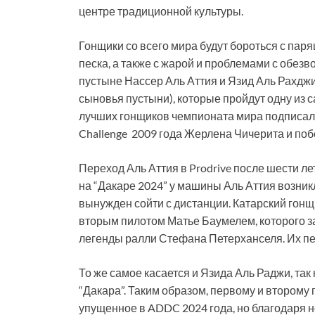
центре традиционной культуры.
Гонщики со всего мира будут бороться с па
песка, а также с жарой и проблемами с обез
пустыне Нассер Аль Аттия и Язид Аль Рахджи 
сыновья пустыни), которые пройдут одну из 
лучших гонщиков чемпионата мира подписали
Challenge 2009 года Жерлена Чичерита и поб
Переход Аль Аттия в Prodrive после шести ле
на “Дакаре 2024” у машины Аль Аттия возник
вынужден сойти с дистанции. Катарский гонщ
вторым пилотом Матье Баумелем, которого 
легенды ралли Стефана Петерханселя. Их п
То же самое касается и Язида Аль Раджи, так
“Дакара”. Таким образом, первому и второму
упущенное в ADDC 2024 года, но благодаря 