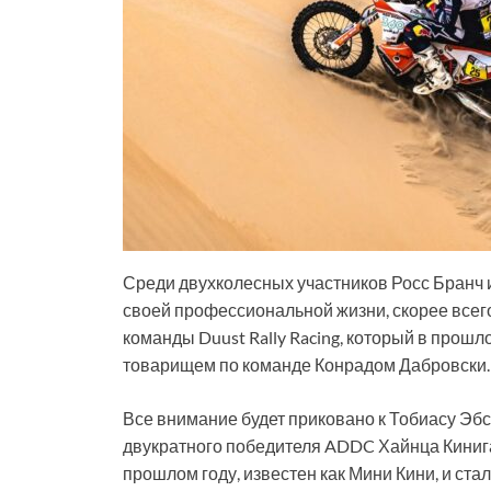
Среди двухколесных участников Росс Бранч и
своей профессиональной жизни, скорее всег
команды Duust Rally Racing, который в прошло
товарищем по команде Конрадом Дабровски.
Все внимание будет приковано к Тобиасу Эб
двукратного победителя ADDC Хайнца Кинига
прошлом году, известен как Мини Кини, и ста