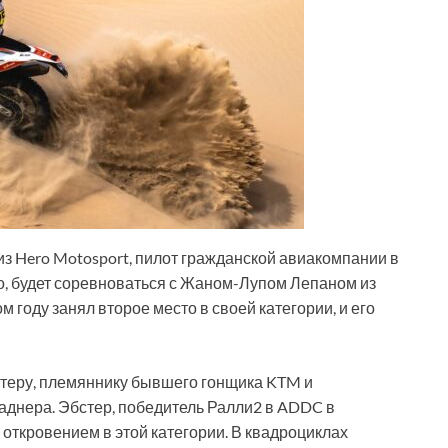
з Hero Motosport, пилот гражданской авиакомпании в
о, будет соревноваться с Жаном-Лупом Лепаном из
м году занял второе место в своей категории, и его
стеру, племяннику бывшего гонщика KTM и
днера. Эбстер, победитель Ралли2 в ADDC в
л откровением в этой категории. В квадроциклах