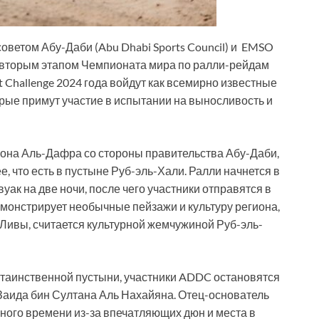
ветом Абу-Даби (Abu Dhabi Sports Council) и EMSO
тся вторым этапом Чемпионата мира по ралли-рейдам
t Challenge 2024 года войдут как всемирно известные
рые примут участие в испытании на выносливость и
иона Аль-Дафра со стороны правительства Абу-Даби,
, что есть в пустыне Руб-эль-Хали. Ралли начнется в
уак на две ночи, после чего участники отправятся в
монстрирует необычные пейзажи и культуру региона,
Ливы, считается культурной жемчужиной Руб-эль-
е таинственной пустыни, участники ADDC остановятся
 Заида бин Султана Аль Нахайяна. Отец-основатель
ного времени из-за впечатляющих дюн и места в