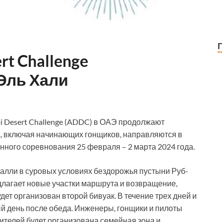
rt Challenge
Эль Хали
 Desert Challenge (ADDC) в ОАЭ продолжают
а, включая начинающих гонщиков, направляются в
ного соревнования 25 февраля – 2 марта 2024 года.
алли в суровых условиях бездорожья пустыни Руб-
длагает новые участки маршрута и возвращение,
дет организован второй бивуак. В течение трех дней и
ый день после обеда. Инженеры, гонщики и пилоты
тителей будет организована семейная зона и