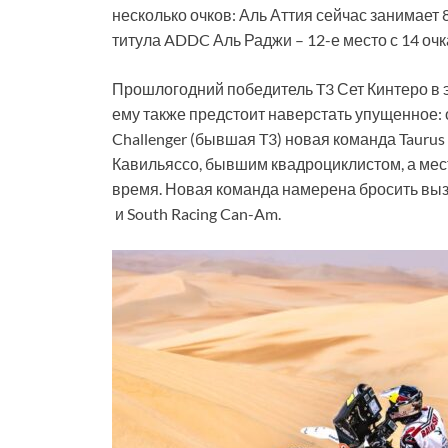
несколько очков: Аль Аттия сейчас занимает 
титула ADDC Аль Раджи – 12-е место с 14 очк
Прошлогодний победитель T3 Сет Кинтеро в эт
ему также предстоит наверстать упущенное: 
Challenger (бывшая T3) новая команда Tauru
Кавильяссо, бывшим квадроциклистом, а мес
время. Новая команда намерена бросить в
и South Racing Can-Am.