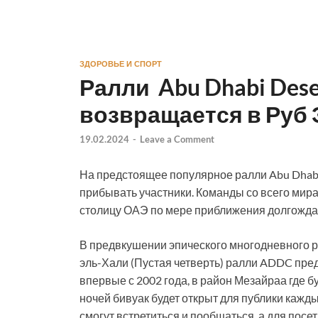
ЗДОРОВЬЕ И СПОРТ
Ралли Abu Dhabi Dese
возвращается в Руб 
19.02.2024
-
Leave a Comment
На предстоящее популярное ралли Abu Dhabi
прибывать участники. Команды со всего мир
столицу ОАЭ по мере приближения долгождан
В предвкушении эпического многодневного р
эль-Хали (Пустая четверть) ралли ADDC пре
впервые с 2002 года, в район Мезайраа где бу
ночей бивуак будет открыт для публики кажд
смогут встретиться и пообщаться, а для посе