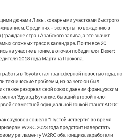
рящими дюнами Ливы, коварными участками быстрого
воживанием. Среди них – эксперты по вождению в
(граждане стран Арабского залива, а это значит –
самых сложных трасс в календаре. Почти все 20
сь на участие в гонке, включая победителя Desert
едителя 2018 года Мартина Прокопа.
т работы в Toyota стал трансферной новостью года, но
ли технические проблемы, из-за чего он был
ик также разорвал свой союз с давним французским
заменил Эдуард Буланже, бывший второй пилот
ервой совместной официальной гонкой станет ADDC.
 как саудовец сошел в “Пустой четверти” во время
 призерам W2RC 2023 года предстоит наверстать
новому регламенту W2RC оба гонщика заработали