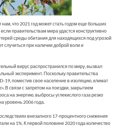
 нам, что 2021 год может стать годом еще больших
 если правительствам мира удастся конструктивно
потерей среды обитания для находящихся под угрозой
т случиться при наличии доброй воли и
тельный вирус распространился по миру, вызвал
льный эксперимент. Поскольку правительства
-19, поместив свое население в изоляцию, климат
. В связи с запретом на поездки, закрытием
оса на энергию, выбросы углекислого газа резко
на уровень 2006 года.
оследствиях внезапного 17-процентного снижения
тали на 1%. К первой половине 2020 года количество