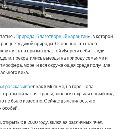
татью «
Природа. Благотворный карантин
» , в которой
т расцвету дикой природы. Особенно это стало
откликаясь на призыв властей «Береги себя – сиди
юдели, прекратились выезды на природу семьями и
тмосфера, море, и вся окружающая среда получила
ального века.
nal рассказывае
т, как в Мьянме, на горе Попа,
нтральной части страны, зоологи открыли новый вид
его не было известно. Сейчас выяснилось, что
н особей.
, открытых в 2020 году, включая различных пчел,