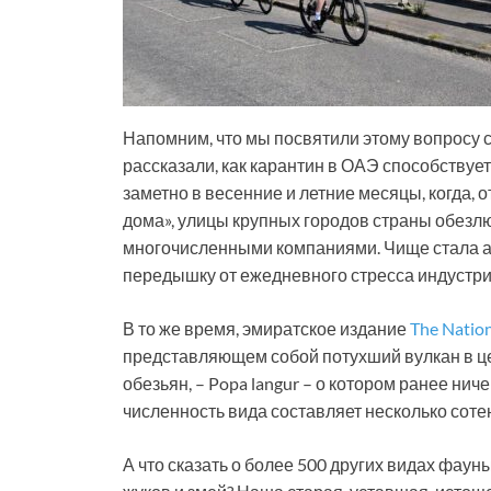
Напомним, что мы посвятили этому вопросу с
рассказали, как карантин в ОАЭ способствуе
заметно в весенние и летние месяцы, когда, 
дома», улицы крупных городов страны обезл
многочисленными компаниями. Чище стала а
передышку от ежедневного стресса индустри
В то же время, эмиратское издание
The Natio
представляющем собой потухший вулкан в це
обезьян, – Popa langur – о котором ранее нич
численность вида составляет несколько соте
А что сказать о более 500 других видах фауны