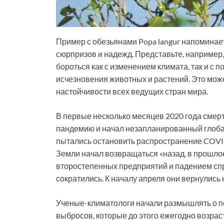
Пример с обезьянами Popa langur напоминает
сюрпризов и надежд. Представьте, например,
бороться как с изменением климата, так и с 
исчезновения животных и растений. Это може
настойчивости всех ведущих стран мира.
В первые несколько месяцев 2020 года смер
пандемию и начал незапланированный глоба
пытались остановить распространение COVID
Земли начал возвращаться «назад, в прошлое»
второстепенных предприятий и падением спр
сократились. К началу апреля они вернулись 
Ученые-климатологи начали размышлять о п
выбросов, которые до этого ежегодно возрас