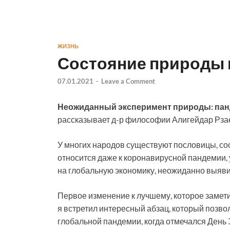
ЖИЗНЬ
Состояние природы 
07.01.2021
-
Leave a Comment
Неожиданный эксперимент природы: панд
рассказывает д-р философии Алигейдар Рза
У многих народов существуют пословицы, соо
относится даже к коронавирусной пандемии, 
на глобальную экономику, неожиданно выяви
Первое изменение к лучшему, которое замети
я встретил интересный абзац, который позво
глобальной пандемии, когда отмечался День З