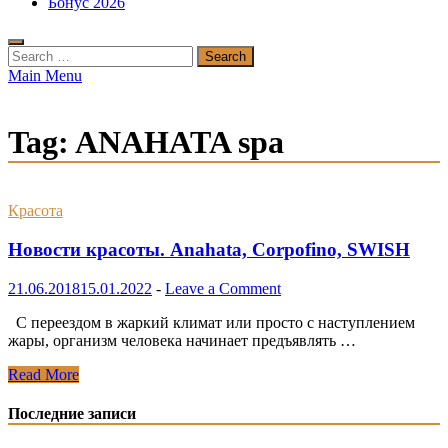
Бонус 2026
Search
for:
Main Menu
Tag:
ANAHATA spa
Красота
Новости красоты. Anahata, Corpofino, SWISH
21.06.2018
15.01.2022
-
Leave a Comment
С переездом в жаркий климат или просто с наступлением
жары, организм человека начинает предъявлять …
Новости
Read More
красоты.
Anahata,
Последние записи
Corpofino,
SWISH