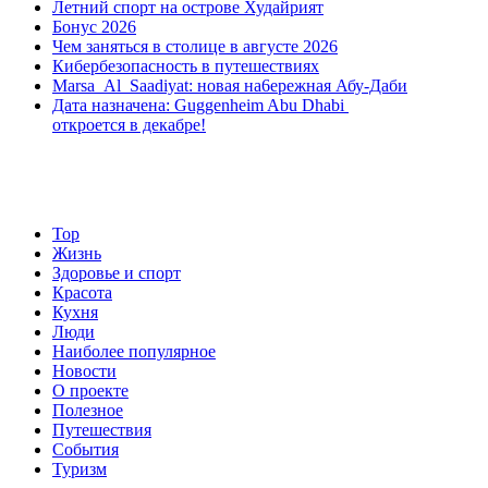
Летний спорт на острове Худайрият
в
Бонус 2026
Абу
Чем заняться в столице в августе 2026
Даби
Кибербезопасность в путешествиях
Marsa Al Saadiyat: новая на6ережная Абу-Даби
Дата назначена: Guggenheim Abu Dhabi
откроется в декабре!
Top
Жизнь
Здоровье и спорт
Красота
Кухня
Люди
Наиболее популярное
Новости
О проекте
Полезное
Путешествия
События
Туризм