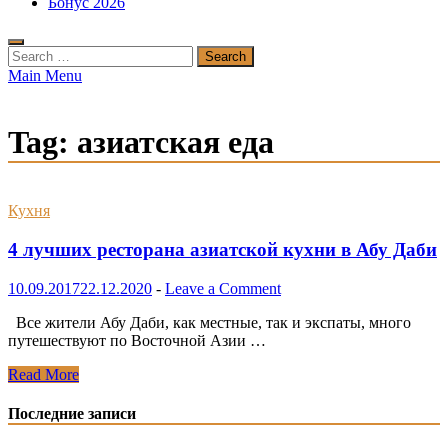
Бонус 2026
Search
for:
Main Menu
Tag:
азиатская еда
Кухня
4 лучших ресторана азиатской кухни в Абу Даби
10.09.2017
22.12.2020
-
Leave a Comment
Все жители Абу Даби, как местные, так и экспаты, много
путешествуют по Восточной Азии …
4
Read More
лучших
ресторана
Последние записи
азиатской
кухни