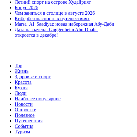
Летний спорт на острове Худайрият
в
Бонус 2026
Абу
Чем заняться в столице в августе 2026
Даби
Кибербезопасность в путешествиях
Marsa Al Saadiyat: новая на6ережная Абу-Даби
Дата назначена: Guggenheim Abu Dhabi
откроется в декабре!
Top
Жизнь
Здоровье и спорт
Красота
Кухня
Люди
Наиболее популярное
Новости
О проекте
Полезное
Путешествия
События
Туризм