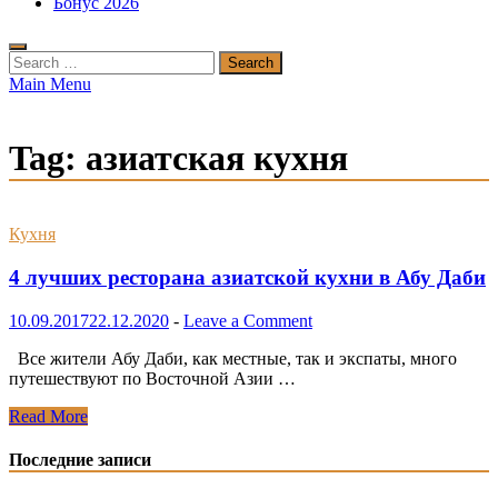
Бонус 2026
Search
for:
Main Menu
Tag:
азиатская кухня
Кухня
4 лучших ресторана азиатской кухни в Абу Даби
10.09.2017
22.12.2020
-
Leave a Comment
Все жители Абу Даби, как местные, так и экспаты, много
путешествуют по Восточной Азии …
4
Read More
лучших
ресторана
Последние записи
азиатской
кухни