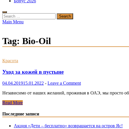
Бонус 2026
Search
for:
Main Menu
Tag:
Bio-Oil
Красота
Уход за кожей в пустыне
04.04.2019
15.01.2022
-
Leave a Comment
Независимо от наших желаний, проживая в ОАЭ, мы просто об
Уход
Read More
за
кожей
Последние записи
в
пустыне
Акция «Дети – бесплатно» возвращается на остров Яс!