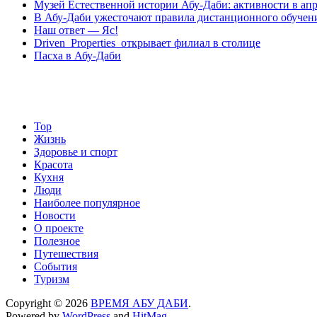
Музей Eстественной истории Абу-Даби: активности в апр
В Абу-Даби ужесточают правила дистанционного обучен
Наш ответ — Яс!
Driven Properties открывает филиал в столице
Пасха в Абу-Даби
Top
Жизнь
Здоровье и спорт
Красота
Кухня
Люди
Наиболее популярное
Новости
О проекте
Полезное
Путешествия
События
Туризм
Copyright © 2026
ВРЕМЯ АБУ ДАБИ
.
Powered by
WordPress
and
HitMag
.