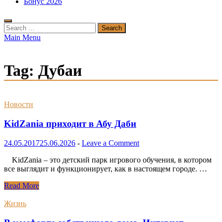
Бонус 2026
Search
for:
Main Menu
Tag:
Дубаи
Новости
KidZania приходит в Абу Даби
24.05.2017
25.06.2026
-
Leave a Comment
KidZania – это детский парк игрового обучения, в котором
все выглядит и функционирует, как в настоящем городе. …
KidZania
Read More
приходит
в
Жизнь
Абу
Даби