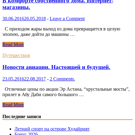
В комфорте собственного дома. Интернет-
магазины.
30.06.2016
26.05.2018
-
Leave a Comment
С приходом жары выход из дома превращается в целую
эпопею, даже дойти до машины …
В
Read More
комфорте
собственного
Путешествия
дома.
Интернет-
Новости авиации. Настоящей и будущей.
магазины.
23.05.2016
22.08.2017
-
2 Comments.
Отличные цены по акции Эр Астана, “хрустальные мосты”,
прилет в Абу Даби самого большого …
Новости
Read More
авиации.
Настоящей
Последние записи
и
будущей.
Летний спорт на острове Худайрият
Бонус 2026