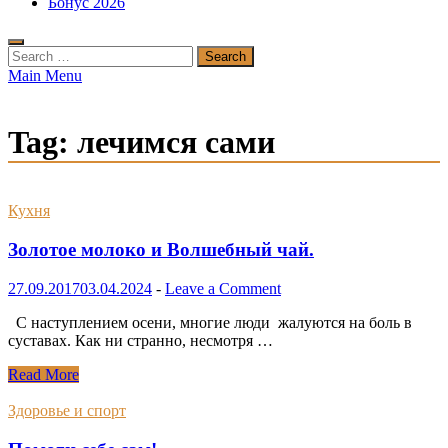
Бонус 2026
Search
for:
Main Menu
Tag:
лечимся сами
Кухня
Золотое молоко и Bолшебный чай.
27.09.2017
03.04.2024
-
Leave a Comment
С наступлением осени, многие люди жалуются на боль в
суставах. Как ни странно, несмотря …
Золотое
Read More
молоко
и
Здоровье и спорт
Bолшебный
чай.