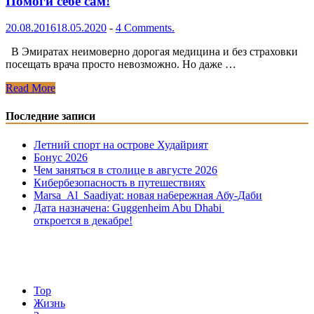
Помоги себе сам!
20.08.2016
18.05.2020
-
4 Comments.
В Эмиратах неимоверно дорогая медицина и без страховки
посещать врача просто невозможно. Но даже …
Помоги
Read More
себе
сам!
Последние записи
Летний спорт на острове Худайрият
Бонус 2026
Чем заняться в столице в августе 2026
Кибербезопасность в путешествиях
Marsa Al Saadiyat: новая на6ережная Абу-Даби
Дата назначена: Guggenheim Abu Dhabi
откроется в декабре!
Top
Жизнь