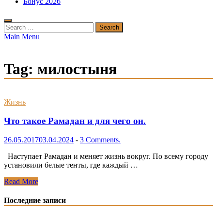
Бонус 2026
Search
for:
Main Menu
Tag:
милостыня
Жизнь
Что такое Рамадан и для чего он.
26.05.2017
03.04.2024
-
3 Comments.
Наступает Рамадан и меняет жизнь вокруг. По всему городу
установили белые тенты, где каждый …
Что
Read More
такое
Рамадан
Последние записи
и
для