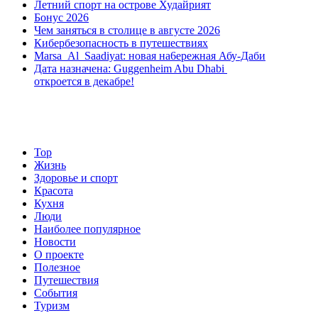
Летний спорт на острове Худайрият
чего
Бонус 2026
он.
Чем заняться в столице в августе 2026
Кибербезопасность в путешествиях
Marsa Al Saadiyat: новая на6ережная Абу-Даби
Дата назначена: Guggenheim Abu Dhabi
откроется в декабре!
Top
Жизнь
Здоровье и спорт
Красота
Кухня
Люди
Наиболее популярное
Новости
О проекте
Полезное
Путешествия
События
Туризм