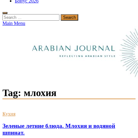
Бонус 2026
Search
for:
Main Menu
Tag:
млохия
Кухня
Зеленые летние блюда. Млохия и водяной
шпинат.