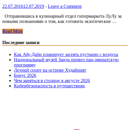
22.07.2016
12.07.2019
-
Leave a Comment
Отправившись в кулинарный отдел гипермаркета ЛуЛу за
новыми познаниями о том, как готовить экзотические …
Зеленые
Read More
летние
блюда.
Последние записи
Млохия
и
Как Абу-Даби планирует засеять пустыню с воздуха
водяной
Национальный музей Заида провел пан-эмиратскую
шпинат.
программу
Летний спорт на острове Худайрият
Бонус 2026
Чем заняться в столице в августе 2026
Кибербезопасность в путешествиях