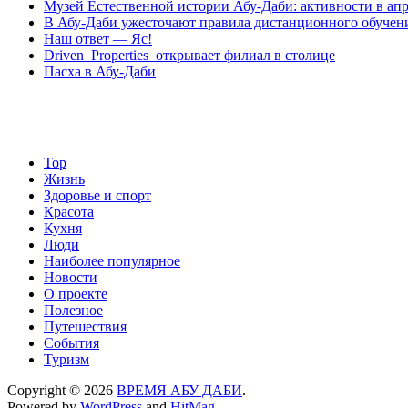
Музей Eстественной истории Абу-Даби: активности в апр
В Абу-Даби ужесточают правила дистанционного обучен
Наш ответ — Яс!
Driven Properties открывает филиал в столице
Пасха в Абу-Даби
Top
Жизнь
Здоровье и спорт
Красота
Кухня
Люди
Наиболее популярное
Новости
О проекте
Полезное
Путешествия
События
Туризм
Copyright © 2026
ВРЕМЯ АБУ ДАБИ
.
Powered by
WordPress
and
HitMag
.