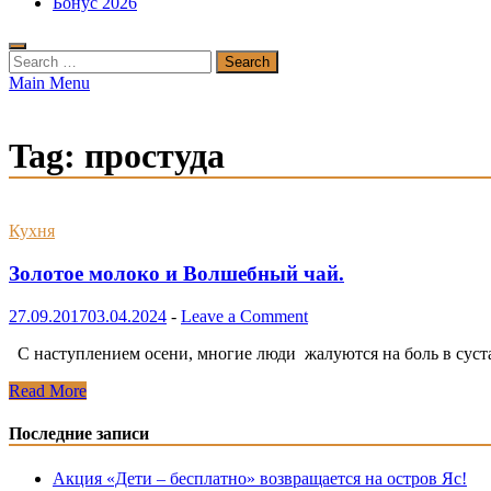
Бонус 2026
Search
for:
Main Menu
Tag:
простуда
Кухня
Золотое молоко и Bолшебный чай.
27.09.2017
03.04.2024
-
Leave a Comment
С наступлением осени, многие люди жалуются на боль в суста
Золотое
Read More
молоко
и
Последние записи
Bолшебный
чай.
Акция «Дети – бесплатно» возвращается на остров Яс!