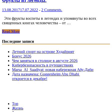
Фрукты из легенды.
13.08.2017
17.07.2022
-
2 Comments.
Эти фрукты воспеты в легендах и упомянуты во всех
священных книгах человечества – от …
Фрукты
Read More
из
легенды.
Последние записи
Летний спорт на острове Худайрият
Бонус 2026
Чем заняться в столице в августе 2026
Кибербезопасность в путешествиях
Marsa Al Saadiyat: новая на6ережная Абу-Даби
Дата назначена: Guggenheim Abu Dhabi
откроется в декабре!
Top
Жизнь