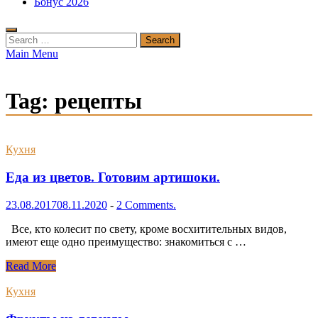
Бонус 2026
Search
for:
Main Menu
Tag:
рецепты
Кухня
Еда из цветов. Готовим артишоки.
23.08.2017
08.11.2020
-
2 Comments.
Все, кто колесит по свету, кроме восхитительных видов,
имеют еще одно преимущество: знакомиться с …
Еда
Read More
из
цветов.
Кухня
Готовим
артишоки.