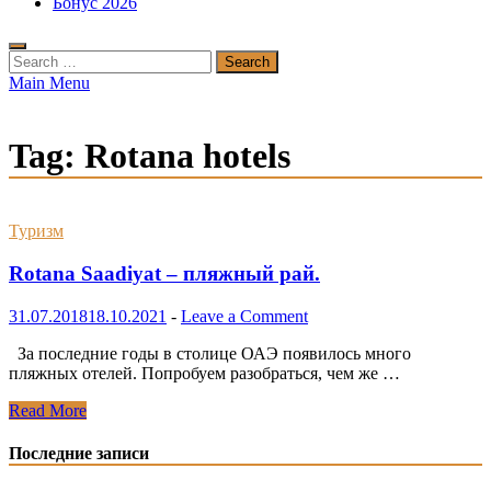
Бонус 2026
Search
for:
Main Menu
Tag:
Rotana hotels
Туризм
Rotana Saadiyat – пляжный рай.
31.07.2018
18.10.2021
-
Leave a Comment
За последние годы в столице ОАЭ появилось много
пляжных отелей. Попробуем разобраться, чем же …
Rotana
Read More
Saadiyat
–
Последние записи
пляжный
рай.