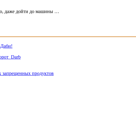
ю, даже дойти до машины …
-Даби!
ворот Darb
к запрещенных продуктов