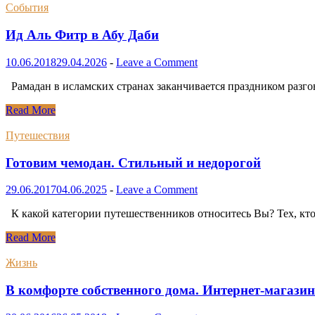
События
Ид Аль Фитр в Абу Даби
10.06.2018
29.04.2026
-
Leave a Comment
Рамадан в исламских странах заканчивается праздником разго
Ид
Read More
Аль
Фитр
Путешествия
в
Абу
Готовим чемодан. Стильный и недорогой
Даби
29.06.2017
04.06.2025
-
Leave a Comment
К какой категории путешественников относитесь Вы? Тех, кто
Готовим
Read More
чемодан.
Стильный
Жизнь
и
недорогой
В комфорте собственного дома. Интернет-магази