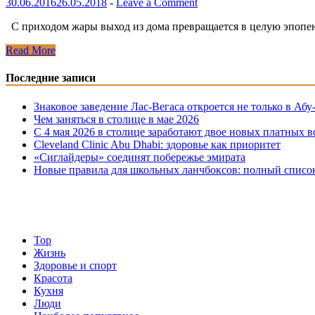
30.06.2016
26.05.2018
-
Leave a Comment
С приходом жары выход из дома превращается в целую эпопе
В
Read More
комфорте
собственного
Последние записи
дома.
Интернет-
Знаковое заведение Лас-Вегаса откроется не только в Абу
магазины.
Чем заняться в столице в мае 2026
C 4 мая 2026 в столице заработают двое новых платных 
Cleveland Clinic Abu Dhabi: здоровье как приоритет
«Сиглайдеры» соединят побережье эмирата
Hовые правила для школьных ланчбоксов: полный списо
Top
Жизнь
Здоровье и спорт
Красота
Кухня
Люди