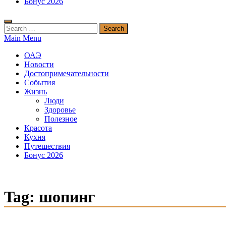
Бонус 2026
Search
for:
Main Menu
ОАЭ
Новости
Достопримечательности
События
Жизнь
Люди
Здоровье
Полезное
Красота
Кухня
Путешествия
Бонус 2026
Tag:
шопинг