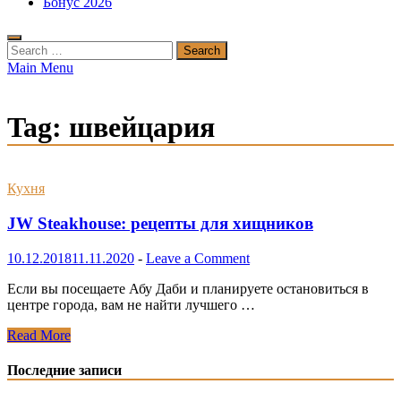
Бонус 2026
Search
for:
Main Menu
Tag:
швейцария
Кухня
JW Steakhouse: рецепты для хищников
10.12.2018
11.11.2020
-
Leave a Comment
Если вы посещаете Абу Даби и планируете остановиться в
центре города, вам не найти лучшего …
JW
Read More
Steakhouse:
рецепты
Последние записи
для
хищников