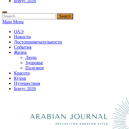
Бонус 2026
Search
for:
Main Menu
ОАЭ
Новости
Достопримечательности
События
Жизнь
Люди
Здоровье
Полезное
Красота
Кухня
Путешествия
Бонус 2026