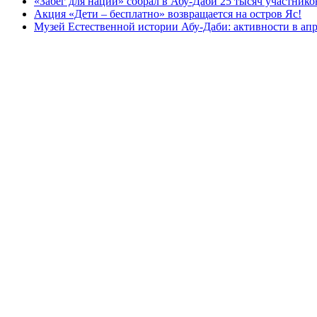
«Забег для нации» собрал в Абу-Даби 25 тысяч участнико
Акция «Дети – бесплатно» возвращается на остров Яс!
Музей Eстественной истории Абу-Даби: активности в апр