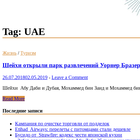
Tag:
UAE
Жизнь
/
Туризм
Шейхи открыли парк развлечений Уорнер Бразер
26.07.2018
02.05.2019
-
Leave a Comment
Шейхи Абу Даби и Дубая, Мохаммед бин Заид и Мохаммед бин
Шейхи
Read More
открыли
парк
Последние записи
развлечений
Уорнер
Кампания по очистке торговли от подделок
Бразерс.
Etihad Airways: перелеты с питомцами стали дешевле
Бусидо от Strawfire: кодекс чести японской кухни