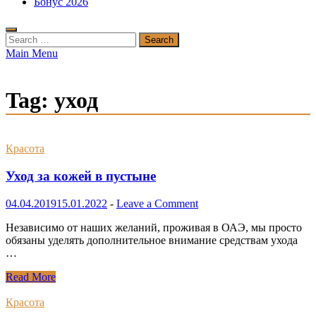
Бонус 2026
Search
for:
Main Menu
Tag:
уход
Красота
Уход за кожей в пустыне
04.04.2019
15.01.2022
-
Leave a Comment
Независимо от наших желаний, проживая в ОАЭ, мы просто
обязаны уделять дополнительное внимание средствам ухода
…
Уход
Read More
за
кожей
Красота
в