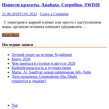
пустыне
Новости красоты. Anahata, Corpofino, SWISH
21.06.2018
15.01.2022
-
Leave a Comment
С переездом в жаркий климат или просто с наступлением
жары, организм человека начинает предъявлять …
Новости
Read More
красоты.
Anahata,
Последние записи
Corpofino,
SWISH
Летний спорт на острове Худайрият
Бонус 2026
Чем заняться в столице в августе 2026
Кибербезопасность в путешествиях
Marsa Al Saadiyat: новая на6ережная Абу-Даби
Дата назначена: Guggenheim Abu Dhabi
откроется в декабре!
Top