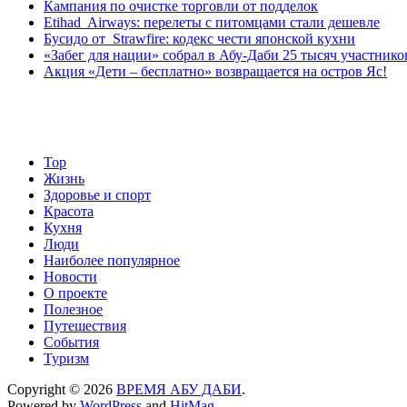
Кампания по очистке торговли от подделок
Etihad Airways: перелеты с питомцами стали дешевле
Бусидо от Strawfire: кодекс чести японской кухни
«Забег для нации» собрал в Абу-Даби 25 тысяч участнико
Акция «Дети – бесплатно» возвращается на остров Яс!
Top
Жизнь
Здоровье и спорт
Красота
Кухня
Люди
Наиболее популярное
Новости
О проекте
Полезное
Путешествия
События
Туризм
Copyright © 2026
ВРЕМЯ АБУ ДАБИ
.
Powered by
WordPress
and
HitMag
.