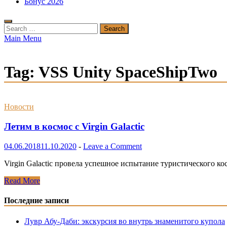
Бонус 2026
Search
for:
Main Menu
Tag:
VSS Unity SpaceShipTwo
Новости
Летим в космос с Virgin Galactic
04.06.2018
11.10.2020
-
Leave a Comment
Virgin Galactic провела успешное испытание туристического ко
Летим
Read More
в
космос
Последние записи
с
Virgin
Лувр Абу-Даби: экскурсия во внутрь знаменитого купола
Galactic