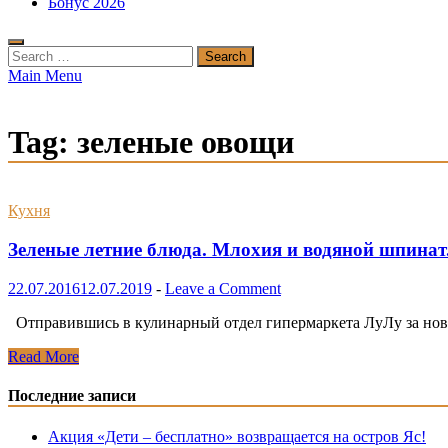
Бонус 2026
Search
for:
Main Menu
Tag:
зеленые овощи
Кухня
Зеленые летние блюда. Млохия и водяной шпинат
22.07.2016
12.07.2019
-
Leave a Comment
Отправившись в кулинарный отдел гипермаркета ЛуЛу за новы
Зеленые
Read More
летние
блюда.
Последние записи
Млохия
и
Акция «Дети – бесплатно» возвращается на остров Яс!
водяной