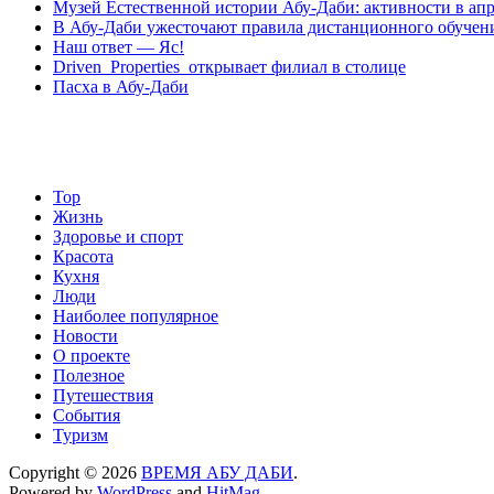
Музей Eстественной истории Абу-Даби: активности в апр
шпинат.
В Абу-Даби ужесточают правила дистанционного обучен
Наш ответ — Яс!
Driven Properties открывает филиал в столице
Пасха в Абу-Даби
Top
Жизнь
Здоровье и спорт
Красота
Кухня
Люди
Наиболее популярное
Новости
О проекте
Полезное
Путешествия
События
Туризм
Copyright © 2026
ВРЕМЯ АБУ ДАБИ
.
Powered by
WordPress
and
HitMag
.