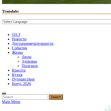
Translate:
ОАЭ
Новости
Достопримечательности
События
Жизнь
Люди
Здоровье
Полезное
Красота
Кухня
Путешествия
Бонус 2026
Search
for:
Main Menu