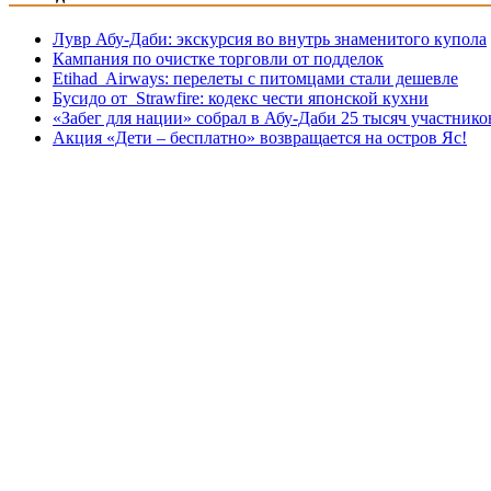
Лувр Абу-Даби: экскурсия во внутрь знаменитого купола
Кампания по очистке торговли от подделок
Etihad Airways: перелеты с питомцами стали дешевле
Бусидо от Strawfire: кодекс чести японской кухни
«Забег для нации» собрал в Абу-Даби 25 тысяч участнико
Акция «Дети – бесплатно» возвращается на остров Яс!