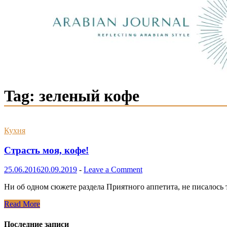
Tag:
зеленый кофе
Кухня
Страсть моя, кофе!
25.06.2016
20.09.2019
-
Leave a Comment
Ни об одном сюжете раздела Приятного аппетита, не писалось 
Страсть
Read More
моя,
кофе!
Последние записи