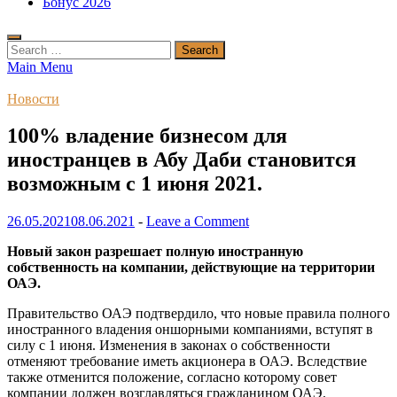
Бонус 2026
Search
for:
Main Menu
Новости
100% владение бизнесом для
иностранцев в Абу Даби становится
возможным с 1 июня 2021.
26.05.2021
08.06.2021
-
Leave a Comment
Новый закон разрешает полную иностранную
собственность на компании, действующие на территории
ОАЭ.
Правительство ОАЭ подтвердило, что новые правила полного
иностранного владения оншорными компаниями, вступят в
силу с 1 июня. Изменения в законах о собственности
отменяют требование иметь акционера в ОАЭ. Вследствие
также отменится положение, согласно которому совет
компании должен возглавляться гражданином ОАЭ.