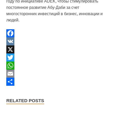
году по инициативе ADEK, чтобы стимулировать
постоянное развитие Абу-Даби за счет
многосторонних инвестиций в бизнес, инновации и
людей.
F
a
V
c
K
X
e
T
b
w
W
o
i
h
E
o
t
a
m
S
k
t
t
a
h
RELATED POSTS
e
s
i
a