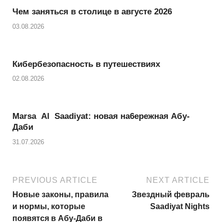
r
A
l
r
Чем заняться в столице в августе 2026
p
e
03.08.2026
p
Кибербезопасность в путешествиях
02.08.2026
Marsa Al Saadiyat: новая на6ережная Абу-
Даби
31.07.2026
PREVIOUS ARTICLE
NEXT ARTICLE
Новые законы, правила
Звездный февраль
и нормы, которые
Saadiyat Nights
появятся в Абу-Даби в