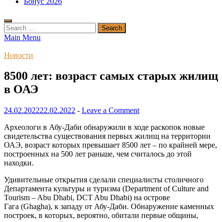
Бонус 2026
Search
for:
Main Menu
Новости
8500 лет: возраст самых старых жилищ
в ОАЭ
24.02.2022
22.02.2022
-
Leave a Comment
Археологи в Абу-Даби обнаружили в ходе раскопок новые
свидетельства существования первых жилищ на территории
ОАЭ, возраст которых превышает 8500 лет – по крайней мере,
построенных на 500 лет раньше, чем считалось до этой
находки.
Удивительные открытия сделали специалисты столичного
Департамента культуры и туризма (Department of Culture and
Tourism – Abu Dhabi, DCT Abu Dhabi) на острове
Гага (Ghagha), к западу от Абу-Даби. Обнаружение каменных
построек, в которых, вероятно, обитали первые общины,