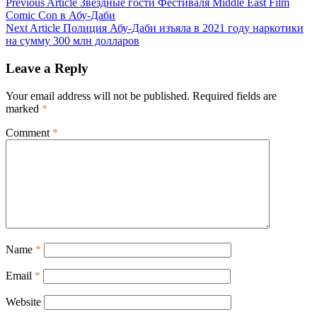
Post
Previous Article
Звездные гости Фестиваля Middle East Film
Comic Con в Абу-Даби
navigation
Next Article
Полиция Абу-Даби изъяла в 2021 году наркотики
на сумму 300 млн долларов
Leave a Reply
Your email address will not be published.
Required fields are
marked
*
Comment
*
Name
*
Email
*
Website