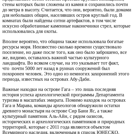
стены которых были сложены из камня и сохранились почти
до метра в высоту. Считается, что они, вероятно, были домами
для небольших общин, населявших остров круглый год. В
комнатах были найдены сотни артефактов, в том числе
искусно обработанные каменные наконечники стрел, которые
использовались для охоты.
Вполне вероятно, что община также использовала богатые
ресурсы моря. Неизвестно сколько времени существовало
поселение, но даже после того, как оно было заброшено, все
же, видимо, оставалось важной частью культурного
ландшафта. Во всяком случае, на это указывает тот факт,
что почти 5000 лет назад в руинах сооружений был
похоронен человек. Это одно из немногих захоронений этого
периода, известных на островах Абу-Даби.
Важные находки на острове Гага – это лишь последняя
история успеха археологической программы Департамента
туризма в масштабах эмирата. Помимо находок на островах
Гага и Марава, команды археологов обнаружили остатки
древнего монастыря на острове Сир Бани Яс, а также
культурный памятник Аль-Айн, с рядом оазисов,
исторических и археологических памятников и природных
территорий, которые с 2011 года являются объектом
Всемирного наследия, включенным в список ЮНЕСКО.