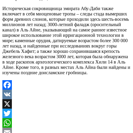
Историческая сокровищница эмирата Абу-Даби также
включает в себя миоценовые тропы – следы стада вымерших
форм древних слонов, которые проходили здесь шесть-восемь
миллионов лет назад; 3000-летний фаладж (оросительный
канал) в Аль Айне, указывающий на самое раннее известное
широкое использование этой ирригационной технологии в
мире; каменные орудия, датируемые возрастом более 300 000
лет назад, и найденные при исследованиях вокруг горы
Джебель Хафит; а также хорошо сохранившаяся крепость
железного века возрастом 3000 лет, которая была обнаружена
в ходе раскопок археологического комплекса Хили 14 в Аль
Айне. Кроме того, в разных местах Аль Айна были найдены и
изучены поздние доисламские гробницы.
Facebook
VK
X
Twitter
WhatsApp