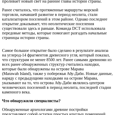
проливает новый свет на ранние главы истории страны.
Ранее считалось, что протяженные маршруты морской
торговли, начавшей развитие в период неолита, стали
катализатором поселений в этом районе. Однако последнее
открытие доказывает, что неолитические поселения
существовали здесь и раньше. Команда DCT использовала
передовые методы, которые помогают разгадать начальные
страницы истории страны.
Самое большое открытие было сделано в результате анализа
на углерод-14 фрагментов древесного угля, который показал,
что структурам не менее 8500 лет. Ранее самыми древними из
всех ранее обнаруженных структур считались находки,
которые были обнаружены на острове Марава
(Marawah Island), также у побережья Абу-Даби. Новые данные,
наряду с предыдущими находками на острове Марава,
указывают на то, что острова Абу-Даби являлись центром
человеческих поселений в период неолита, последней стадии
каменного века.
Что обнаружили специалисты?
Обнаруженные археологами древние постройки
представляют собой остатки простых круглых помещений,