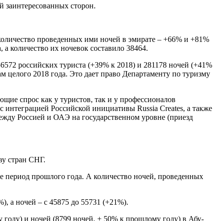
й заинтересованных сторон.
 количество проведенных ими ночей в эмирате – +66% и +81%
, а количество их ночевок составило 38464.
56572 российских туриста (+39% к 2018) и 281178 ночей (+41%
ам целого 2018 года. Это дает право Департаменту по туризму
щие спрос как у туристов, так и у профессионалов
 интеграцией Российской инициативы Russia Creates, а также
ежду Россией и ОАЭ на государственном уровне (приезд
ву стран СНГ.
 же период прошлого года. А количество ночей, проведенных
, а ночей – с 45875 до 55731 (+21%).
году) и ночей (8799 ночей, + 50% к прошлому году) в Абу-