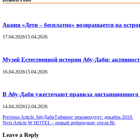
Акция «Дети – бесплатно» возвращается на остро
17.04.2026
15.04.2026
Музей Eстественной истории Абу-Даби: активност
16.04.2026
15.04.2026
В Абу-Даби ужесточают правила дистанционного
14.04.2026
12.04.2026
Post
Previous Article
АбуДабиТайминг рекомендует: декабрь 2019.
Next Article
W HOTEL – новый ребрендинг отеля Яс
navigation
Leave a Reply