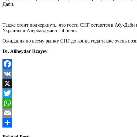
Даби.
Также стоит подчеркнуть, что гости СНГ остаются в Абу-Даби н
Украины и Азербайджана – 4 ночи.
Ожидания по всему рынку СНГ до конца года также очень пози
Dr. Aliheydar Rzayev
Facebook
VK
X
Twitter
WhatsApp
Email
Share
Related Posts