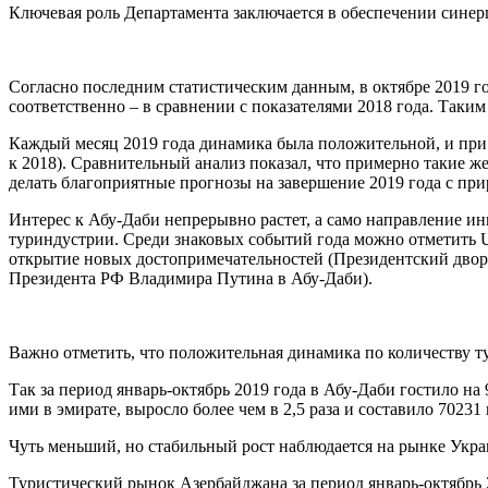
Ключевая роль Департамента заключается в обеспечении синер
Согласно последним статистическим данным, в октябре 2019 г
соответственно – в сравнении с показателями 2018 года. Таким
Каждый месяц 2019 года динамика была положительной, и при п
к 2018). Сравнительный анализ показал, что примерно такие же
делать благоприятные прогнозы на завершение 2019 года с при
Интерес к Абу-Даби непрерывно растет, а само направление и
туриндустрии. Среди знаковых событий года можно отметить U
открытие новых достопримечательностей (Президентский дворе
Президента РФ Владимира Путина в Абу-Даби).
Важно отметить, что положительная динамика по количеству ту
Так за период январь-октябрь 2019 года в Абу-Даби гостило на
ими в эмирате, выросло более чем в 2,5 раза и составило 70231 
Чуть меньший, но стабильный рост наблюдается на рынке Украин
Туристический рынок Азербайджана за период январь-октябрь 2