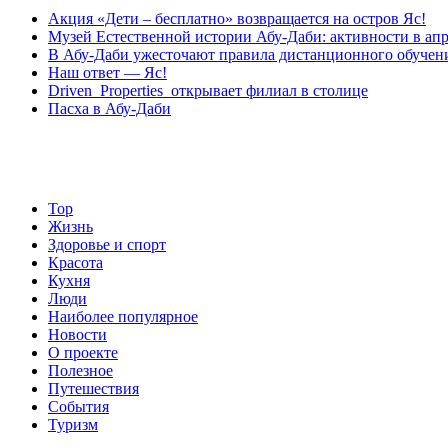
Акция «Дети – бесплатно» возвращается на остров Яс!
Музей Eстественной истории Абу-Даби: активности в апр
В Абу-Даби ужесточают правила дистанционного обучен
Наш ответ — Яс!
Driven Properties открывает филиал в столице
Пасха в Абу-Даби
Top
Жизнь
Здоровье и спорт
Красота
Кухня
Люди
Наиболее популярное
Новости
О проекте
Полезное
Путешествия
События
Туризм