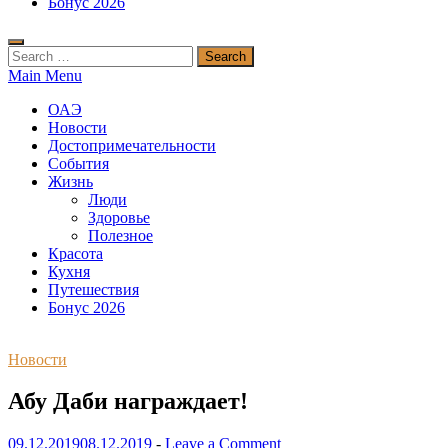
Бонус 2026
Search
for:
Main Menu
ОАЭ
Новости
Достопримечательности
События
Жизнь
Люди
Здоровье
Полезное
Красота
Кухня
Путешествия
Бонус 2026
Новости
Абу Даби награждает!
09.12.2019
08.12.2019
-
Leave a Comment