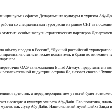
 инициируемая офисом Департамента культуры и туризма Абу-Даб
работы со специалистами туротрасли на рынке СНГ за последние
 отметить особые заслуги стратегических партнеров Департамент
по объему продаж в России”, “Лучший российский туроператор в
пирались на статистические показатели, и брали во внимание та
партнера.
ревозчик ОАЭ авиакомпания Etihad Airways, представитель кот
 развлекательной индустрии острова Яс, назовет своего “Лучше
ниями артистов, а перед мероприятием у гостей будет возможнос
ает наследие и культуру эмирата Абу-Даби. Его политика, план
 музеев, как Лувр Абу-Даби, Национальный музей шейха Заида и