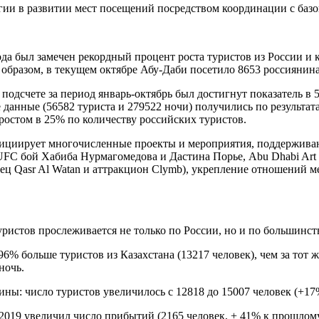
гии в развитии мест посещений посредством координации с базо
ода был замечен рекордный процент роста туристов из России и
 образом, в текущем октябре Абу-Даби посетило 8653 россиянина
одсчете за период январь-октябрь был достигнут показатель в 
 данные (56582 туриста и 279522 ночи) получились по результат
ростом в 25% по количеству российских туристов.
нициирует многочисленные проекты и мероприятия, поддерживаю
FC бой Хабиба Нурмагомедова и Дастина Порье, Abu Dhabi Art с
ц Qasr Al Watan и аттракцион Clymb), укрепление отношений м
ристов прослеживается не только по России, но и по большинст
 96% больше туристов из Казахстана (13217 человек), чем за тот
ночь.
ы: число туристов увеличилось с 12818 до 15007 человек (+17%)
019 увеличил число прибытий (2165 человек, + 41% к прошлому 