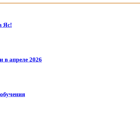
в Яс!
и в апреле 2026
 обучения