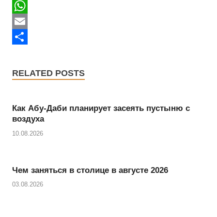
e
T
b
w
W
o
i
h
E
o
t
a
m
S
k
t
t
a
h
RELATED POSTS
e
s
i
a
r
A
l
r
Как Абу-Даби планирует засеять пустыню с
p
e
воздуха
p
10.08.2026
Чем заняться в столице в августе 2026
03.08.2026