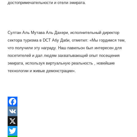
достопримечательности и отели эмирата.
Султан Аль Мутава Аль Дахери, исполнительный директор
сектора туризма в
DCT
Абу Даби, отметил: «Мы гордимся тем,
что получили эту награду. Наш павильон был интересен для
посетителей и дал людям захватывающий опыт посещения
эмирата, используя виртуальную реальность , новейшие
технологии и живые демонстрации».
F
a
V
c
K
X