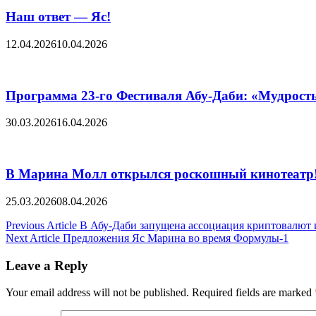
Наш ответ — Яс!
12.04.2026
10.04.2026
Программа 23-го Фестиваля Абу-Даби: «Мудрост
30.03.2026
16.04.2026
В Марина Молл открылся роскошный кинотеатр
25.03.2026
08.04.2026
Post
Previous Article
В Абу-Даби запущена ассоциация криптовалют 
Next Article
Предложения Яс Марина во время Формулы-1
navigation
Leave a Reply
Your email address will not be published.
Required fields are marked