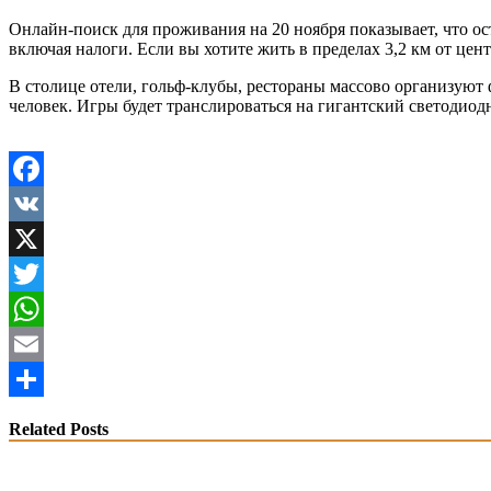
Онлайн-поиск для проживания на 20 ноября показывает, что о
включая налоги. Если вы хотите жить в пределах 3,2 км от це
В столице отели, гольф-клубы, рестораны массово организуют 
человек. Игры будет транслироваться на гигантский светодиод
Facebook
VK
X
Twitter
WhatsApp
Email
Share
Related Posts