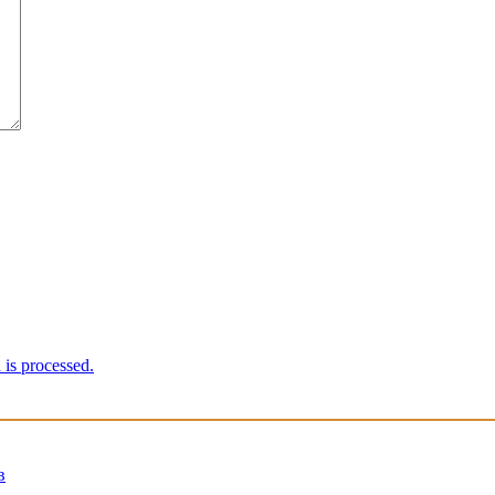
is processed.
в