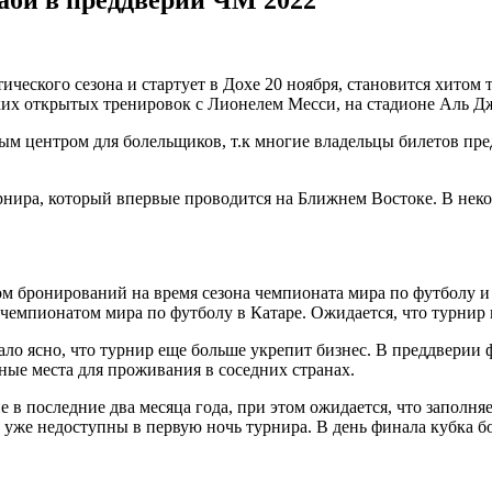
аби в преддверии ЧМ 2022
ического сезона и стартует в Дохе 20 ноября, становится хитом
их открытых тренировок с Лионелем Месси, на стадионе Аль Джа
ым центром для болельщиков, т.к многие владельцы билетов пр
нира, который впервые проводится на Ближнем Востоке. В нек
ом бронирований на время сезона чемпионата мира по футболу 
чемпионатом мира по футболу в Катаре. Ожидается, что турнир 
ало ясно, что турнир еще больше укрепит бизнес. В преддверии
вные места для проживания в соседних странах.
в последние два месяца года, при этом ожидается, что заполня
уже недоступны в первую ночь турнира. В день финала кубка бо