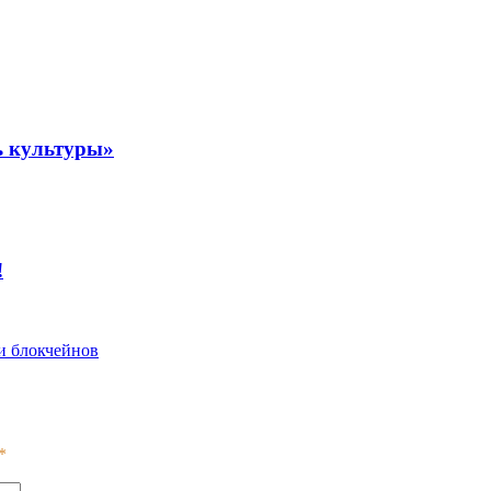
ь культуры»
!
и блокчейнов
*