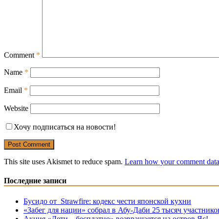
Comment
*
Name
*
Email
*
Website
Хочу подписаться на новости!
This site uses Akismet to reduce spam.
Learn how your comment data 
Последние записи
Бусидо от Strawfire: кодекс чести японской кухни
«Забег для нации» собрал в Абу-Даби 25 тысяч участнико
Акция «Дети – бесплатно» возвращается на остров Яс!