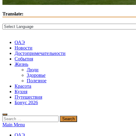
Translate:
ОАЭ
Новости
Достопримечательности
События
Жизнь
Люди
Здоровье
Полезное
Красота
Кухня
Путешествия
Бонус 2026
Search
for:
Main Menu
ОАЭ