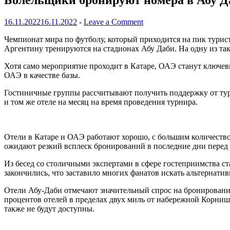
Болельщики бронируют номера в Абу Д
16.11.2022
16.11.2022
-
Leave a Comment
Чемпионат мира по футболу, который приходится на пик турист
Аргентину тренируются на стадионах Абу Даби. На одну из так
Хотя само мероприятие проходит в Катаре, ОАЭ станут ключев
ОАЭ в качестве базы.
Гостиничные группы рассчитывают получить поддержку от тур
и том же отеле на месяц на время проведения турнира.
Отели в Катаре и ОАЭ работают хорошо, с большим количеств
ожидают резкий всплеск бронирований в последние дни перед 
Из бесед со столичными экспертами в сфере гостеприимства ст
закончились, что заставило многих фанатов искать альтернати
Отели Абу-Даби отмечают значительный спрос на бронирование 
процентов отелей в пределах двух миль от набережной Корниш 
также не будут доступны.