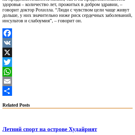
здоровья – количество лет, прожитых в добром здравии, –
говорит доктор Рохилла. “Люди с чувством цели чаще живут
дольше, у них значительно ниже риск сердечных заболеваний,
инсультов и слабоумия”, – говорит он.
Facebook
VK
X
Twitter
WhatsApp
Email
Share
Related Posts
Летний спорт на острове Худайрият