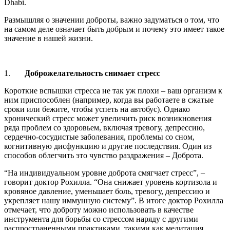
Dhabi.
Размышляя о значении доброты, важно задуматься о том, что
на самом деле означает быть добрым и почему это имеет такое
значение в нашей жизни.
1.
Доброжелательность снимает стресс
Короткие вспышки стресса не так уж плохи – ваш организм к
ним приспособлен (например, когда вы работаете в сжатые
сроки или бежите, чтобы успеть на автобус). Однако
хронический стресс может увеличить риск возникновения
ряда проблем со здоровьем, включая тревогу, депрессию,
сердечно-сосудистые заболевания, проблемы со сном,
когнитивную дисфункцию и другие последствия. Один из
способов облегчить это чувство раздражения – Доброта.
“На индивидуальном уровне доброта смягчает стресс”, –
говорит доктор Рохилла. “Она снижает уровень кортизола и
кровяное давление, уменьшает боль, тревогу, депрессию и
укрепляет нашу иммунную систему”. В итоге доктор Рохилла
отмечает, что доброту можно использовать в качестве
инструмента для борьбы со стрессом наряду с другими
распространенными практиками, такими как медитация,