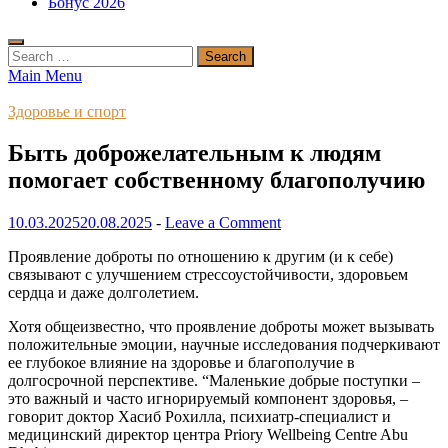
Бонус 2026
Search
for:
Main Menu
Здоровье и спорт
Быть доброжелательным к людям
помогает собственному благополучию
10.03.2025
20.08.2025
-
Leave a Comment
Проявление доброты по отношению к другим (и к себе)
связывают с улучшением стрессоустойчивости, здоровьем
сердца и даже долголетием.
Хотя общеизвестно, что проявление доброты может вызывать
положительные эмоции, научные исследования подчеркивают
ее глубокое влияние на здоровье и благополучие в
долгосрочной перспективе. “Маленькие добрые поступки –
это важный и часто игнорируемый компонент здоровья, –
говорит доктор Хасиб Рохилла, психиатр-специалист и
медицинский директор центра Priory Wellbeing Centre Abu