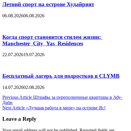
Летний спорт на острове Худайрият
06.08.2026
06.08.2026
Когда спорт становится стилем жизни:
Manchester City Yas Residences
22.07.2026
19.07.2026
Бесплатный лагерь для подростков в CLYMB
14.07.2026
02.08.2026
Post
Previous Article
Штрафы за переполненные квартиры в Абу-
Даби
navigation
Next Article
«Лучшая работа в мире» на острове Яс!
Leave a Reply
Your email address will not be published.
Required fields are