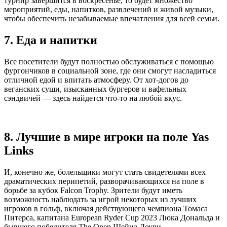
турнир завершится в воскресенье, то будет множество
мероприятий, еды, напитков, развлечений и живой музыки,
чтобы обеспечить незабываемые впечатления для всей семьи.
7. Еда и напитки
Все посетители будут полностью обслуживаться с помощью
фургончиков в социальной зоне, где они смогут насладиться
отличной едой и впитать атмосферу. От хот-догов до
веганских суши, изысканных бургеров и вафельных
сэндвичей — здесь найдется что-то на любой вкус.
8. Лучшие в мире игроки на поле Yas
Links
И, конечно же, болельщики могут стать свидетелями всех
драматических перипетий, разворачивающихся на поле в
борьбе за кубок Falcon Trophy. Зрители будут иметь
возможность наблюдать за игрой некоторых из лучших
игроков в гольф, включая действующего чемпиона Томаса
Питерса, капитана European Ryder Cup 2023 Люка Дональда и
бывшего победителя The Open Шейна Лоури.