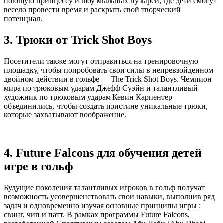
поющую принцессу и шоу мыльных пузырей, где дети смогут
весело провести время и раскрыть свой творческий
потенциал.
3. Трюки от Trick Shot Boys
Посетители также могут отправиться на тренировочную
площадку, чтобы попробовать свои силы в непревзойденном
двойном действии в гольфе — The Trick Shot Boys. Чемпион
мира по трюковым ударам Джефф Суэйн и талантливый
художник по трюковым ударам Кевин Карпентер
объединились, чтобы создать поистине уникальные трюки,
которые захватывают воображение.
4. Future Falcons для обучения детей
игре в гольф
Будущие поколения талантливых игроков в гольф получат
возможность усовершенствовать свои навыки, выполнив ряд
задач и одновременно изучая основные принципы игры :
свинг, чип и патт. В рамках программы Future Falcons,