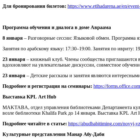
Для бронирования билетов:
https://www.etihadarena.ae/en/even
Программа обучения и диалога в доме Авраама
8 января
– Разговорные сессии: Языковой обмен. Программа яз
Занятия по арабскому языку: 17:30–19:00. Занятия по ивриту: 19
23 января
– книжный клуб. Члены сообщества приглашаются в 
вдохновляют на увлекательные дискуссии, совместное обучени
23 января
– Детские рассказы и занятия являются интересным
Подробнее и регистрация на семинары:
https://forms.office.c
Выставка KPL Art Hub
MAKTABA, отдел управления библиотеками Департамента культ
возле библиотеки Khalifa Park до 14 января. Выставка KPL Ar
Подробнее читайте в статье:
https://abudhabitiming.com/novyj-v
Культурные представления Манар Абу-Даби