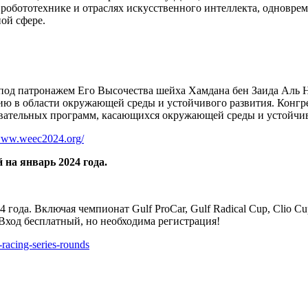
 робототехнике и отраслях искусственного интеллекта, одновре
ной сфере.
од патронажем Его Высочества шейха Хамдана бен Заида Аль На
ю в области окружающей среды и устойчивого развития. Конгре
овательных программ, касающихся окружающей среды и устойчив
/www.weec2024.org/
на январь 2024 года.
24 года. Включая чемпионат Gulf ProCar, Gulf Radical Cup, Clio C
Вход бесплатный, но необходима регистрация!
racing-series-rounds