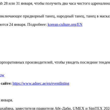
b 28 или 31 января, чтобы получить два часа чистого адреналин
, включающее придворный танец, народный танец, танец в маска
аются 24 января. Подробнее:
korean-culture.org/EN
корпоративных производителей, чтобы увидеть последние тенден
how
 сайте:
https://www.adnec.ae/en/eventlisting
 января.
ахайяна, заместителя правителя Абу-Даби, UMEX и SimTEX 202