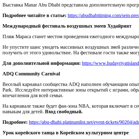
Выставка Manar Abu Dhabi представила дополнительную програм
Подробнее читайте в статье:
https://abudhabitiming.com/sem-pre
Международный фестиваль воздушных змеев Худайрият
Пляж Мараса станет местом проведения ежегодного международ
Не упустите шанс увидеть массивных воздушных змей различно
получить от этого удовольствие. На фестивале гости также мо
Для дополнительной информации:
https://www.hudayriyatisland
ADQ Community Carnival
Веселый карнавал сообщества ADQ наполнен обучающим опытом,
Park. Исследуйте интерактивные зоны открытий с играми, о
впечатления для всей семьи.
На карнавале также будет фан-зона NBA, которая включает в с
навыкам для детей.
Вход свободный.
Подробнее:
https://abu-dhabi.platinumlist.net/event-tickets/90204/
Урок корейского танца в Корейском культурном центре