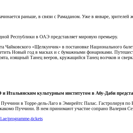
ачинается раньше, в связи с Рамаданом. Уже в январе, зрителей 
дной Республики в ОАЭ представляет мировую премьеру.
лета Чайковского «Щелкунчик» в постановке Национального бале
третить Новый год в масках и с бумажными фонариками. Путешес
грята, изящный Танец вееров, кружащийся Танец волчков и све
Э и Итальянским культурным институтом в Абу-Даби предст
я Пуччини в Торре-дель-Лаго в Эмирейтс Палас. Гастролируя по
Джакомо Пуччини. В нем принимают участие сопрано Валерия Сеп
l.ae/programme-tickets