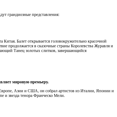
ждут грандиозные представления:
та Китая. Балет открывается головокружительно красочной
твие продолжается в сказочные страны Королевства Журавля и
ркающий Танец золотых слитков, завершающийся
авляет мировую премьеру.
 Европе, Азии и США, он собрал артистов из Италии, Японии и
е и звезда тенора Франческо Мели.