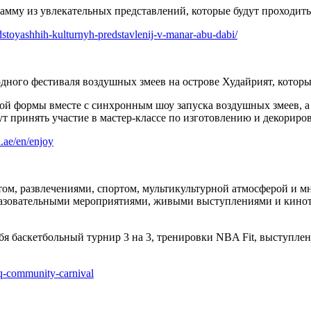
му из увлекательных представлений, которые будут проходить в
dstoyashhih-kulturnyh-predstavlenij-v-manar-abu-dabi/
ного фестиваля воздушных змеев на острове Худайрият, который
й формы вместе с синхронным шоу запуска воздушных змеев, а 
гут принять участие в мастер-классе по изготовлению и декорир
.ae/en/enjoy
 развлечениями, спортом, мультикультурной атмосферой и мног
бразовательными мероприятиями, живыми выступлениями и кино
ебя баскетбольный турнир 3 на 3, тренировки NBA Fit, выступле
adq-community-carnival