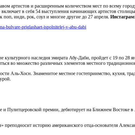
тавом артистов и расширенным количеством мест по всему город
ие включает в себя 54 выступления начинающих артистов столи
поп, инди, рок, соул и многие другие до 27 апреля.
Инстаграм
a-bulvare-priglashaet-ispolnitelej-v-abu-dabi
ние культурного наследия эмирата Абу-Даби, пройдет с 19 по 2
иться во множество различных элементов местного традиционног
пости Аль-Хосн. Знаменитое местное гостеприимство, кухня, тр
урой.
 и Пулитцеровской премии, дебютирует на Ближнем Востоке в А
он» преподносит историю американского отца-основателя Алекс