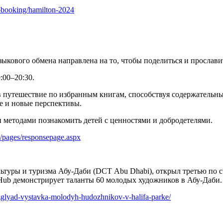
t-booking/hamilton-2024
ыкового обмена направлена ​​на то, чтобы поделиться и прослав
:00–20:30.
путешествие по избранным книгам, способствуя содержательным 
е и новые перспективы.
и методами познакомить детей с ценностями и добродетелями.
om/pages/responsepage.aspx
уры и туризма Абу-Даби (DCT Abu Dhabi), открыл третью по сч
t Hub демонстрирует таланты 60 молодых художников в Абу-Даби.
zglyad-vystavka-molodyh-hudozhnikov-v-halifa-parke/