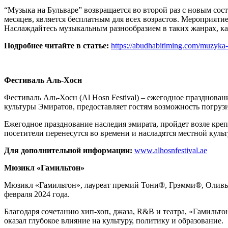
“Музыка на Бульваре” возвращается во второй раз с новым сос
месяцев, является бесплатным для всех возрастов. Мероприят
Наслаждайтесь музыкальным разнообразием в таких жанрах, как 
Подробнее читайте в статье:
https://abudhabitiming.com/muzyka-n
Фестиваль Аль-Хосн
Фестиваль Аль-Хосн (Al Hosn Festival) – ежегодное празднова
культуры Эмиратов, предоставляет гостям возможность погруз
Ежегодное празднование наследия эмирата, пройдет возле кре
посетители перенесутся во времени и насладятся местной культ
Для дополнительной информации:
www.alhosnfestival.ae
Мюзикл «Гамильтон»
Мюзикл «Гамильтон», лауреат премий Тони®, Грэмми®, Оливье
февраля 2024 года.
Благодаря сочетанию хип-хоп, джаза, R&B и театра, «Гамильт
оказал глубокое влияние на культуру, политику и образование.