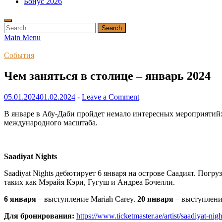
Бонус 2026
Search
for:
Main Menu
События
Чем заняться в столице – январь 2024
05.01.2024
01.02.2024
-
Leave a Comment
В январе в Абу-Даби пройдет немало интересных мероприятий:
международного масштаба.
Saadiyat Nights
Saadiyat Nights дебютирует 6 января на острове Саадият. Пог
таких как Мэрайя Кэри, Гугуш и Андреа Бочелли.
6 января
– выступление Mariah Carey.
20 января
– выступлени
Для бронирования:
https://www.ticketmaster.ae/artist/saadiyat-ni