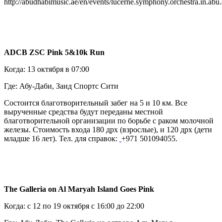
http://abudhabimusic.ae/en/events/lucerne.symphony.orchestra.in.abu
ADCB
ZSC
Pink
5&10
k
Run
Когда: 13 октября в 07:00
Где: Абу-Даби, Заид Спортс Сити
Состоится благотворительный забег на 5 и 10 км. Все
вырученные средства будут переданы местной
благотворительной организации по борьбе с раком молочной
железы. Стоимость входа 180 дрх (взрослые), и 120 дрх (дети
младше 16 лет). Тел. для справок:
+971 501094055.
The Galleria on Al Maryah Island Goes Pink
Когда: с 12 по 19 октября с 16:00 до 22:00