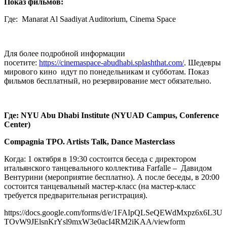
Показ
фильмов
:
Где: Manarat Al Saadiyat Auditorium, Cinema Space
Для более подробной информации
посетите:
https://cinemaspace-abudhabi.splashthat.com/
. Шедевры
мирового кино идут по понедельникам и субботам. Показ
фильмов бесплатный, но резервирование мест обязательно.
Где: NYU Abu Dhabi Institute (NYUAD Campus, Conference
Center)
Compagnia TPO. Artists Talk, Dance Masterclass
Когда: 1 октября в 19:30 состоится беседа с директором
итальянского танцевального коллектива Farfalle – Давидом
Вентурини (мероприятие бесплатно). А после беседы, в 20:00
состоится танцевальный мастер-класс (на мастер-класс
требуется предварительная регистрация).
https://docs.google.com/forms/d/e/1FAIpQLSeQEWdMxpz6x6L3U
TOvW9JElsnKrYsl9mxW3e0acI4RM2iKAA/viewform