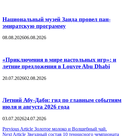
Национальный музей Заида провел пан-
эмиратскую программу
08.08.2026
06.08.2026
«Приключения в мире настольных игр»: и
летние предложения в Louvre Abu Dhabi
20.07.2026
02.08.2026
Летний Абу-Даби: гид по главным событиям
июля и августа 2026 года
03.07.2026
24.07.2026
Post
Previous Article
Золотое молоко и Bолшебный чай.
Next Article
Звездный состав 10 теннисного чемпионата