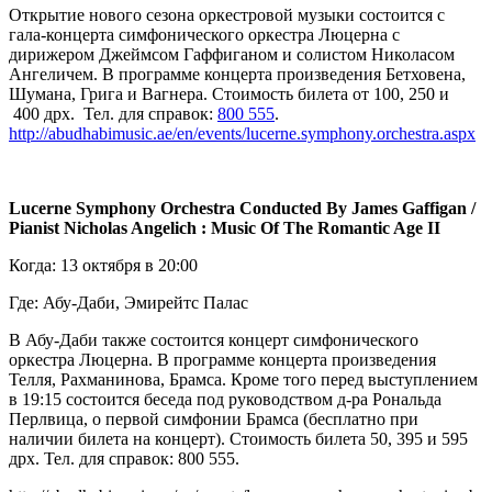
Открытие нового сезона оркестровой музыки состоится с
гала-концерта симфонического оркестра Люцерна с
дирижером Джеймсом Гаффиганом и солистом Николасом
Ангеличем. В программе концерта произведения Бетховена,
Шумана, Грига и Вагнера. Стоимость билета от 100, 250 и
400 дрх. Тел. для справок:
800 555
.
http://abudhabimusic.ae/en/events/lucerne.symphony.orchestra.aspx
Lucerne Symphony Orchestra Conducted By James Gaffigan /
Pianist Nicholas Angelich : Music Of The Romantic Age II
Когда: 13 октября в 20:00
Где: Абу-Даби, Эмирейтс Палас
В Абу-Даби также состоится концерт симфонического
оркестра Люцерна. В программе концерта произведения
Телля, Рахманинова, Брамса. Кроме того перед выступлением
в 19:15 состоится беседа под руководством д-ра Рональда
Перлвица, о первой симфонии Брамса (бесплатно при
наличии билета на концерт). Стоимость билета 50, 395 и 595
дрх. Тел. для справок: 800 555.