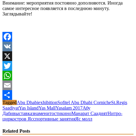
Внимание: мероприятия постоянно дополняются. Иногда
самое интересное появляется в последнюю минуту.
Заглядывайте!
Facebook
VK
X
Twitter
WhatsApp
Email
Tagged
Abu Dhabi
exhibition
Sofitel Abu Dhabi Corniche
St.Regis
Share
Saadiyat
Yas Island
Yas Mall
Yasalam 2017
Абу
Даби
выставка
знаменитости
кино
Манарат Саадият
Нитро-
цирк
остров Яс
спортивные занятия
Яс молл
Related Posts