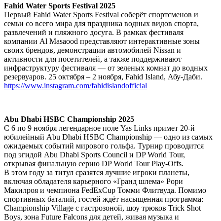
Fahid Water Sports Festival 2025
Первый Fahid Water Sports Festival соберёт спортсменов и
семьи со всего мира для праздника водных видов спорта,
развлечений и пляжного досуга. В рамках фестиваля
компании Al Masaood представляют интерактивные зоны
своих брендов, демонстрации автомобилей Nissan и
активности для посетителей, а также поддерживают
инфраструктуру фестиваля — от зеленых комнат до водных
резервуаров. 25 октября – 2 ноября, Fahid Island, Абу-Даби.
https://www.instagram.com/fahidislandofficial
Abu Dhabi HSBC Championship 2025
С 6 по 9 ноября легендарное поле Yas Links примет 20-й
юбилейный Abu Dhabi HSBC Championship — одно из самых
ожидаемых событий мирового гольфа. Турнир проводится
под эгидой Abu Dhabi Sports Council и DP World Tour,
открывая финальную серию DP World Tour Play-Offs.
В этом году за титул сразятся лучшие игроки планеты,
включая обладателя карьерного «Гранд шлема» Рори
Макилроя и чемпиона FedExCup Томми Флитвуда. Помимо
спортивных баталий, гостей ждёт насыщенная программа:
Championship Village с гастрозоной, шоу трюков Trick Shot
Boys, зона Future Falcons для детей, живая музыка и