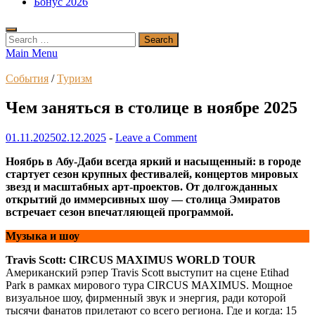
Бонус 2026
Search
for:
Main Menu
События
/
Туризм
Чем заняться в столице в ноябре 2025
01.11.2025
02.12.2025
-
Leave a Comment
Ноябрь в Абу-Даби всегда яркий и насыщенный: в городе
стартует сезон крупных фестивалей, концертов мировых
звезд и масштабных арт-проектов. От долгожданных
открытий до иммерсивных шоу — столица Эмиратов
встречает сезон впечатляющей программой.
Музыка и шоу
Travis Scott: CIRCUS MAXIMUS WORLD TOUR
Американский рэпер Travis Scott выступит на сцене Etihad
Park в рамках мирового тура CIRCUS MAXIMUS. Мощное
визуальное шоу, фирменный звук и энергия, ради которой
тысячи фанатов прилетают со всего региона. Где и когда: 15