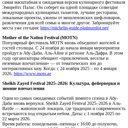
самая масштабная и ожидаемая версия кулинарного фестиваля
Эмирейтс Палас. Он соберет на одной площадке созвездие
международных кулинарных талантов, лучшие рестораны,
локальные проекты, ужины от мишленовских шеф-поваров,
развлечения для всей семьи и многое другое. Забронируйте
места уже сегодня:
https://michelin-guide.platinumlist.net/
Mother of the Nation Festival (MOTN)
Популярный фестиваль MOTN вновь объединит жителей и
гостей столицы. С 24 ноября до начала января мероприятия
пройдут в Абу-Даби, Аль-Айне и регионе Аль-Дафра. В этом
году организаторы обещают «приключения, веселье и
неземные впечатления» — от тематических зон до
интерактивных шоу. Когда: с 24 ноября 2025 – по 4 января
2026.
https://www.motn.ae
Sheikh Zayed Festival 2025–2026: Культура, фейерверки и
зимние впечатления
Один из самых ожидаемых событий зимнего сезона в Абу-
Даби вновь вернулся. Sheikh Zayed Festival 2025–2026 в Аль-
Ватбе — живописной локации, где традиции и современность
встречаются под открытым небом. Даты: с 1 ноября 2025 по
22 марта 2026.
Время работы: понедельник–пятница с 16:00 до полуночи,