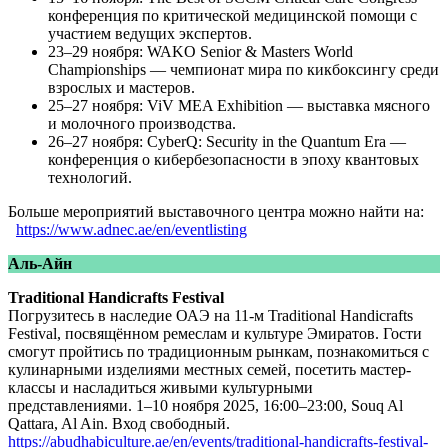
конференция по критической медицинской помощи с
участием ведущих экспертов.
23–29 ноября: WAKO Senior & Masters World
Championships — чемпионат мира по кикбоксингу среди
взрослых и мастеров.
25–27 ноября: ViV MEA Exhibition — выставка мясного
и молочного производства.
26–27 ноября: CyberQ: Security in the Quantum Era —
конференция о кибербезопасности в эпоху квантовых
технологий.
Больше мероприятий выставочного центра можно найти на:
https://www.adnec.ae/en/eventlisting
Аль-Айн
Traditional Handicrafts Festival
Погрузитесь в наследие ОАЭ на 11-м Traditional Handicrafts
Festival, посвящённом ремеслам и культуре Эмиратов. Гости
смогут пройтись по традиционным рынкам, познакомиться с
кулинарными изделиями местных семей, посетить мастер-
классы и насладиться живыми культурными
представлениями. 1–10 ноября 2025, 16:00–23:00, Souq Al
Qattara, Al Ain. Вход свободный.
https://abudhabiculture.ae/en/events/traditional-handicrafts-festival-