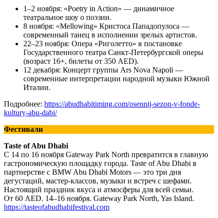
1–2 ноября: «Poetry in Action» — динамичное
театральное шоу о поэзии.
8 ноября: «Mellowing» Кристоса Пападопулоса —
современный танец в исполнении зрелых артистов.
22–23 ноября: Опера «Риголетто» в постановке
Государственного театра Санкт-Петербургской оперы
(возраст 16+, билеты от 350 AED).
12 декабря: Концерт группы Ars Nova Napoli —
современные интерпретации народной музыки Южной
Италии.
Подробнее:
https://abudhabitiming.com/osennij-sezon-v-fonde-
kultury-abu-dabi/
Фестивали
Taste of Abu Dhabi
С 14 по 16 ноября Gateway Park North превратится в главную
гастрономическую площадку города. Taste of Abu Dhabi в
партнерстве с BMW Abu Dhabi Motors — это три дня
дегустаций, мастер-классов, музыки и встреч с шефами.
Настоящий праздник вкуса и атмосферы для всей семьи.
От 60 AED. 14–16 ноября. Gateway Park North, Yas Island.
https://tasteofabudhabifestival.com