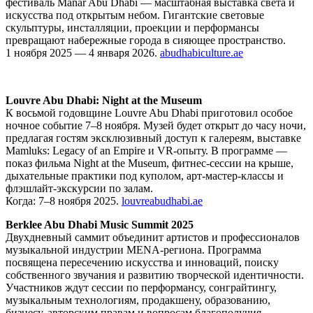
фестиваль Manar Abu Dhabi — масштабная выставка света и
искусства под открытым небом. Гигантские световые
скульптуры, инсталляции, проекции и перформансы
превращают набережные города в сияющее пространство.
1 ноября 2025 — 4 января 2026.
abudhabiculture.ae
Louvre Abu Dhabi: Night at the Museum
К восьмой годовщине Louvre Abu Dhabi приготовил особое
ночное событие 7–8 ноября. Музей будет открыт до часу ночи,
предлагая гостям эксклюзивный доступ к галереям, выставке
Mamluks: Legacy of an Empire и VR-опыту. В программе —
показ фильма Night at the Museum, фитнес-сессии на крыше,
дыхательные практики под куполом, арт-мастер-классы и
флэшлайт-экскурсии по залам.
Когда: 7–8 ноября 2025.
louvreabudhabi.ae
Berklee Abu Dhabi Music Summit 2025
Двухдневный саммит объединит артистов и профессионалов
музыкальной индустрии MENA-региона. Программа
посвящена пересечению искусства и инноваций, поиску
собственного звучания и развитию творческой идентичности.
Участников ждут сессии по перформансу, сонграйтингу,
музыкальным технологиям, продакшену, образованию,
бизнесу, авторским правам и вопросам благополучия