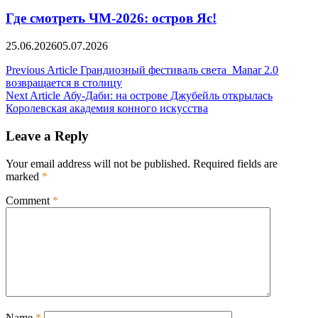
Где смотреть ЧМ-2026: остров Яс!
25.06.2026
05.07.2026
Post
Previous Article
Грандиозный фестиваль света Manar 2.0
возвращается в столицу
navigation
Next Article
Абу-Даби: на острове Джубейль открылась
Королевская академия конного искусства
Leave a Reply
Your email address will not be published.
Required fields are
marked
*
Comment
*
Name
*