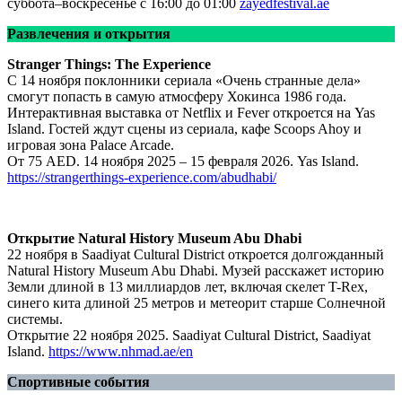
суббота–воскресенье с 16:00 до 01:00
zayedfestival.ae
Развлечения и открытия
Stranger Things: The Experience
С 14 ноября поклонники сериала «Очень странные дела»
смогут попасть в самую атмосферу Хокинса 1986 года.
Интерактивная выставка от Netflix и Fever откроется на Yas
Island. Гостей ждут сцены из сериала, кафе Scoops Ahoy и
игровая зона Palace Arcade.
От 75 AED. 14 ноября 2025 – 15 февраля 2026. Yas Island.
https://strangerthings-experience.com/abudhabi/
Открытие Natural History Museum Abu Dhabi
22 ноября в Saadiyat Cultural District откроется долгожданный
Natural History Museum Abu Dhabi. Музей расскажет историю
Земли длиной в 13 миллиардов лет, включая скелет T-Rex,
синего кита длиной 25 метров и метеорит старше Солнечной
системы.
Открытие 22 ноября 2025. Saadiyat Cultural District, Saadiyat
Island.
https://www.nhmad.ae/en
Спортивные события