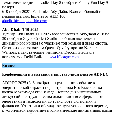
тематические дни — Ladies Day 8 ноября и Family Fun Day 9
ноября.
6–9 ноября 2025, Yas Links, Абу-Даби. Вход свободный в
первые два дня. Билеты от AED 100.
abudhabichampionship.com
Abu Dhabi T10 2025
Турнир Abu Dhabi T10 2025 возвращается в Абу-Даби с 18 по
30 ноября в Zayed Cricket Stadium, обещая две недели
динамичного крикета с участием топ-команд и звезд спорта.
Сезон откроется матчем Quetta Qavalry против Northern
Warriors, а действующие чемпионы Deccan Gladiators
встретятся с Delhi Bulls.
https://t10league.com
Бизнес
Конференции и выставки в выставочном центре ADNEC
ADIPEC 2025 (3–6 ноября) — крупнейшее событие в
энергетической отрасли под патронатом Его Высочества
шейха Мохаммеда бин Зайеда. Четыре дня интенсивных
дискуссий и сотрудничества охватывают все сферы — от
энергетики и технологий до транспорта, логистики и
финансов. Участники обсуждают пути ускоренного перехода
к устойчивой энергетике и климатические инициативы, влияя