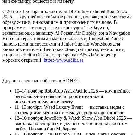
на экономику, общество и планету.
С 20 по 23 ноября пройдет Abu Dhabi International Boat Show
2025 — крупнейшее событие региона, посвящённое морскому
образу жизни, инновациям и приключениям на воде. В
программе — исследовательское судно The Jaywun,
захватывающее авиашоу Al Forsan Air Display, зона Navigation
Hub с интерактивными мастер-классами, Innovation Zone с
панельными дискуссиями и Junior Captain Workshops для
юных посетителей. Выставка объединит яхты, технологии,
спорт и семейный отдых, превращая Абу-Даби в центр
морских открытий.
https://www.adibs.ae
Другие ключевые события в ADNEC:
10–14 ноября: RoboCup Asia-Pacific 2025 — крупнейшее
региональное событие по робототехнике и
искусственному интеллекту.
11–15 ноября: Waad Luxury Event — выставка моды с
коллекциями местных и международных дизайнеров.
12–16 ноября: Jewellery & Watch Show Abu Dhabi 2025 —
выставка ювелирных изделий и часов под патронатом
шейха Нахьяна бин Мубарака.
15–16 ноября: The Best of SCCM Critical Care Congress —