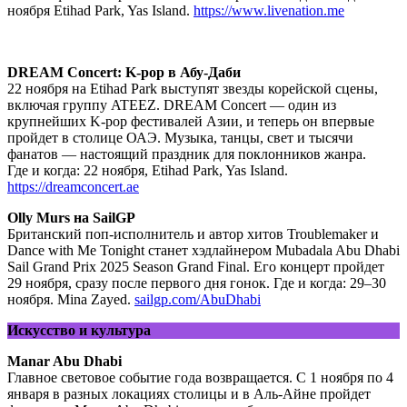
ноября Etihad Park, Yas Island.
https://www.livenation.me
DREAM Concert: K-pop в Абу-Даби
22 ноября на Etihad Park выступят звезды корейской сцены,
включая группу ATEEZ. DREAM Concert — один из
крупнейших K-pop фестивалей Азии, и теперь он впервые
пройдет в столице ОАЭ. Музыка, танцы, свет и тысячи
фанатов — настоящий праздник для поклонников жанра.
Где и когда: 22 ноября, Etihad Park, Yas Island.
https://dreamconcert.ae
Olly Murs на SailGP
Британский поп-исполнитель и автор хитов Troublemaker и
Dance with Me Tonight станет хэдлайнером Mubadala Abu Dhabi
Sail Grand Prix 2025 Season Grand Final. Его концерт пройдет
29 ноября, сразу после первого дня гонок. Где и когда: 29–30
ноября. Mina Zayed.
sailgp.com/AbuDhabi
Искусство и культура
Manar Abu Dhabi
Главное световое событие года возвращается. С 1 ноября по 4
января в разных локациях столицы и в Аль-Айне пройдет