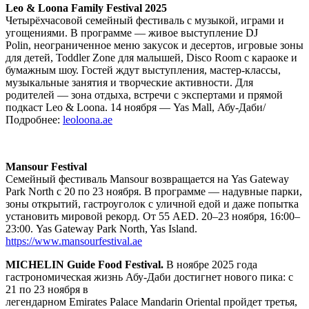
Leo & Loona Family Festival 2025
Четырёхчасовой семейный фестиваль с музыкой, играми и
угощениями. В программе — живое выступление DJ
Polin, неограниченное меню закусок и десертов, игровые зоны
для детей, Toddler Zone для малышей, Disco Room с караоке и
бумажным шоу. Гостей ждут выступления, мастер-классы,
музыкальные занятия и творческие активности. Для
родителей — зона отдыха, встречи с экспертами и прямой
подкаст Leo & Loona. 14 ноября — Yas Mall, Абу-Даби/
Подробнее:
leoloona.ae
Mansour Festival
Семейный фестиваль Mansour возвращается на Yas Gateway
Park North с 20 по 23 ноября. В программе — надувные парки,
зоны открытий, гастроуголок с уличной едой и даже попытка
установить мировой рекорд. От 55 AED. 20–23 ноября, 16:00–
23:00. Yas Gateway Park North, Yas Island.
https://www.mansourfestival.ae
MICHELIN Guide Food Festival.
В ноябре 2025 года
гастрономическая жизнь Абу-Даби достигнет нового пика: с
21 по 23 ноября в
легендарном Emirates Palace Mandarin Oriental пройдет третья,