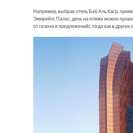
Например, выбрав отель Баб Аль Каср, прим
Эмирейтс Палас, день на пляже можно провес
от сезона и предложений), тогда как в других