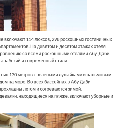
орые включают 114 люксов, 298 роскошных гостиничных
партаментов. На девятом и десятом этажах отеля
 сравнению со всеми роскошными отелями Абу-Даби.
 арабский и современный стили.
стью 130 метров с зелеными лужайками и пальмовым
дом на море. Во всех бассейнах в Абу Даби
 прохладны летом и согреваются зимой.
евалки, находящиеся на пляже, включают уборные и