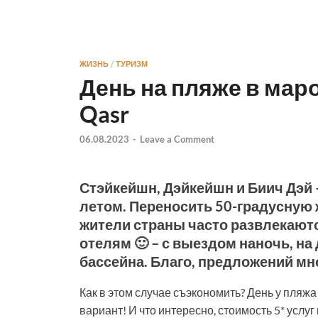
ЖИЗНЬ
/
ТУРИЗМ
День на пляже в мар
Qasr
06.08.2023
-
Leave a Comment
Стэйкейшн, Дэйкейшн и Биич Дэй
летом. Переносить 50-градусную 
жители страны часто развлекаютс
отелям 🙂 – с выездом наночь, на 
бассейна. Благо, предложений мн
Как в этом случае съэкономить? День у пляжа
вариант! И что интересно, стоимость 5* услу