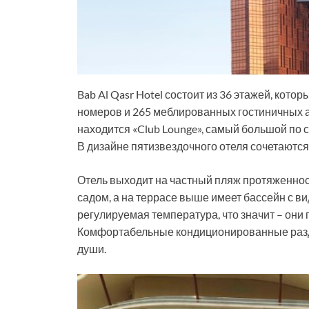
Bab Al Qasr Hotel состоит из 36 этажей, кот
номеров и 265 меблированных гостиничных а
находится «Club Lounge», самый большой по
В дизайне пятизвездочного отеля сочетаются
Отель выходит на частный пляж протяженно
садом, а на террасе выше имеет бассейн с ви
регулируемая температура, что значит – они
Комфортабельные кондиционированные разд
души.