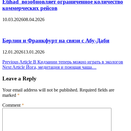
Etihad возобновляет ограниченное количество
коммерческих рейсов
10.03.2026
08.04.2026
Берлин и Франкфурт на связи с Абу-Даби
12.01.2026
13.01.2026
Post
Previous Article
В Кидзании теперь можно играть в экологов
Next Article
Йога, медитация и поющая чаша…
navigation
Leave a Reply
Your email address will not be published.
Required fields are
marked
*
Comment
*