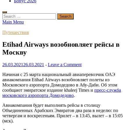
Бонус 2026
Search
for:
Main Menu
Путешествия
Etihad Airways возобновляет рейсы в
Москву
26.03.2021
26.03.2021
-
Leave a Comment
Начиная с 25 марта национальный авиаперевозчик ОАЭ
авиакомпания Etihad Airways возобновляет полеты из
Московского аэропорта Домодедово в Абу-Даби. Об этом
сообщают эмиратское издание khaleej Times и
пресс-служба
московского аэропорта Домодедово
.
Авиакомпания будет выполнять рейсы в столицу
Объединенных Арабских Эмиратов два раза в неделю: по
четвергам и воскресеньям. Прилет – в 13:45, вылет – в 15:05
(мск).