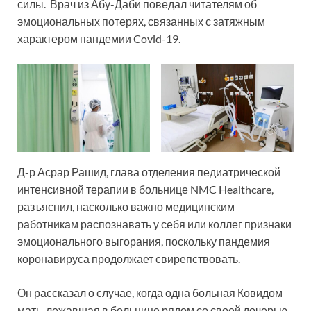
силы. Врач из Абу-Даби поведал читателям об
эмоциональных потерях, связанных с затяжным
характером пандемии Covid-19.
Д-р Асрар Рашид, глава отделения педиатрической
интенсивной терапии в больнице NMC Healthcare,
разъяснил, насколько важно медицинским
работникам распознавать у себя или коллег признаки
эмоционального выгорания, поскольку пандемия
коронавируса продолжает свирепствовать.
Он рассказал о случае, когда одна больная Ковидом
мать, лежавшая в больнице рядом со своей дочерью-