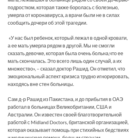
подростком, которая также боролась с болезнью,
умерла от коронавируса, а врачи были не в силах
сообщить дочери об этой трагедии.
«У нас был ребенок, который лежал в одной кровати,
а ее мать умерла рядом в другой. Мы не смогли
сказать девочке, которая была очень больна,что ее
мать скончалась. Это всего лишь один случай, а их
множество», – сказал доктор Рашид. Он отметил, что
эмоциональный аспект кризиса трудно игнорировать,
находясь вне стен больницы.
Сам д-р Рашид из Пакистана, и до прибытия в ОАЭ
работал в больницах Великобритании, США и
Австралии. Он известен своей благотворительной
работой с Midland Doctors, британской организацией,
которая оказывает помощь при стихийных бедствиях
и медицинскую помощь бедным странам.