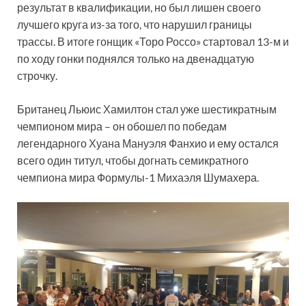
результат в квалификации, но был лишен своего
лучшего круга из-за того, что нарушил границы
трассы. В итоге гонщик «Торо Россо» стартовал 13-м и
по ходу гонки поднялся только на двенадцатую
строчку.
Британец Льюис Хамилтон стал уже шестикратным
чемпионом мира – он обошел по победам
легендарного Хуана Мануэля Фанхио и ему остался
всего один титул, чтобы догнать семикратного
чемпиона мира Формулы-1 Михаэля Шумахера.