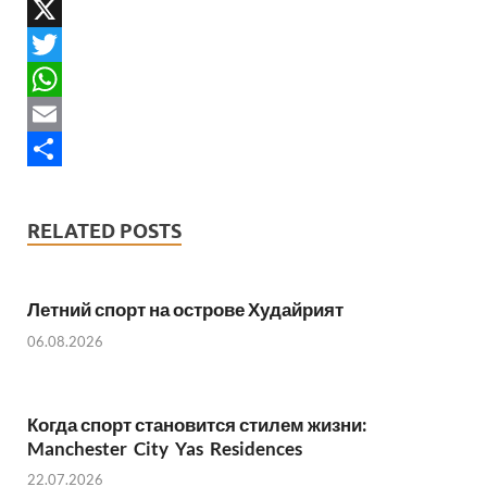
a
V
c
K
X
e
T
b
w
W
o
i
h
E
o
t
a
m
S
k
t
t
a
h
RELATED POSTS
e
s
i
a
r
A
l
r
Летний спорт на острове Худайрият
p
e
06.08.2026
p
Когда спорт становится стилем жизни:
Manchester City Yas Residences
22.07.2026