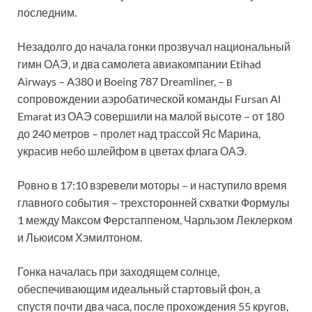
последним.
Незадолго до начала гонки прозвучал национальный
гимн ОАЭ, и два самолета авиакомпании Etihad
Airways – A380 и Boeing 787 Dreamliner, – в
сопровождении аэробатической команды Fursan Al
Emarat из ОАЭ совершили на малой высоте – от 180
до 240 метров – пролет над трассой Яс Марина,
украсив небо шлейфом в цветах флага ОАЭ.
Ровно в 17:10 взревели моторы – и наступило время
главного события – трехсторонней схватки Формулы
1 между Максом Ферстаппеном, Чарльзом Леклерком
и Льюисом Хэмилтоном.
Гонка началась при заходящем солнце,
обеспечивающим идеальный стартовый фон, а
спустя почти два часа, после прохождения 55 кругов,