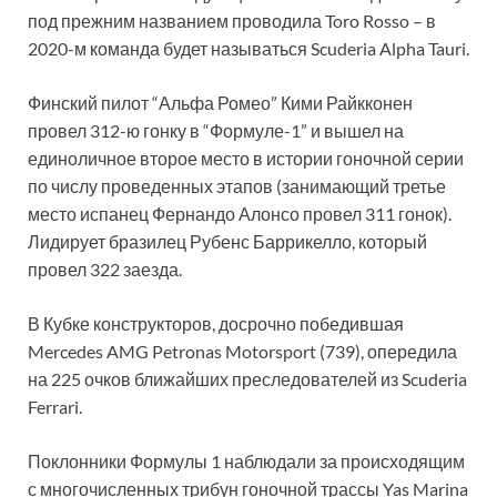
под прежним названием проводила Toro Rosso – в
2020-м команда будет называться Scuderia Alpha Tauri.
Финский пилот “Альфа Ромео” Кими Райкконен
провел 312-ю гонку в “Формуле-1” и вышел на
единоличное второе место в истории гоночной серии
по числу проведенных этапов (занимающий третье
место испанец Фернандо Алонсо провел 311 гонок).
Лидирует бразилец Рубенс Баррикелло, который
провел 322 заезда.
В Кубке конструкторов, досрочно победившая
Mercedes AMG Petronas Motorsport (739), опередила
на 225 очков ближайших преследователей из Scuderia
Ferrari.
Поклонники Формулы 1 наблюдали за происходящим
с многочисленных трибун гоночной трассы Yas Marina