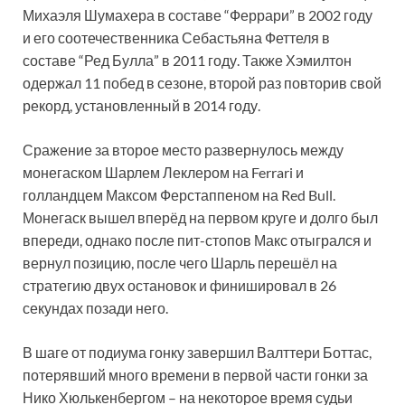
Михаэля Шумахера в составе “Феррари” в 2002 году
и его соотечественника Себастьяна Феттеля в
составе “Ред Булла” в 2011 году. Также Хэмилтон
одержал 11 побед в сезоне, второй раз повторив свой
рекорд, установленный в 2014 году.
Сражение за второе место развернулось между
монегаском Шарлем Леклером на Ferrari и
голландцем Максом Ферстаппеном на Red Bull.
Монегаск вышел вперёд на первом круге и долго был
впереди, однако после пит-стопов Макс отыгрался и
вернул позицию, после чего Шарль перешёл на
стратегию двух остановок и финишировал в 26
секундах позади него.
В шаге от подиума гонку завершил Валттери Боттас,
потерявший много времени в первой части гонки за
Нико Хюлькенбергом – на некоторое время судьи