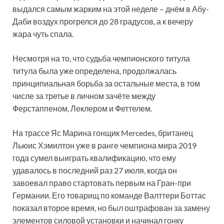
выдался самым жарким на этой неделе – днём в Абу-
Даби воздух прогрелся до 28 градусов, а к вечеру
жара чуть спала.
Несмотря на то, что судьба чемпионского титула
титула была уже определена, продолжалась
принципиальная борьба за остальные места, в том
числе за третье в личном зачёте между
Ферстаппеном, Леклером и Феттелем.
На трассе Яс Марина гонщик Mercedes, британец
Льюис Хэмилтон уже в ранге чемпиона мира 2019
года сумел выиграть квалификацию, что ему
удавалось в последний раз 27 июля, когда он
завоевал право стартовать первым на Гран-при
Германии. Его товарищ по команде Валттери Боттас
показал второе время, но был оштрафован за замену
элементов силовой установки и начинал гонку