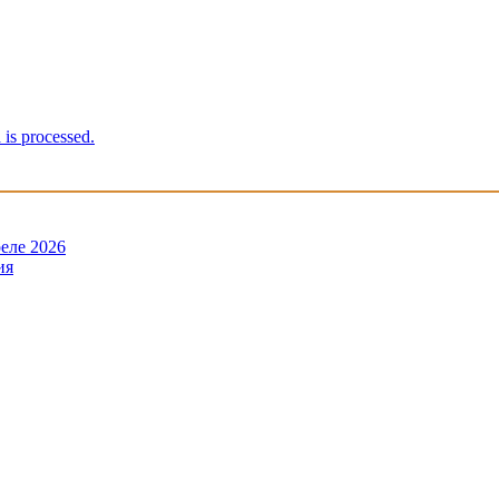
is processed.
еле 2026
ия