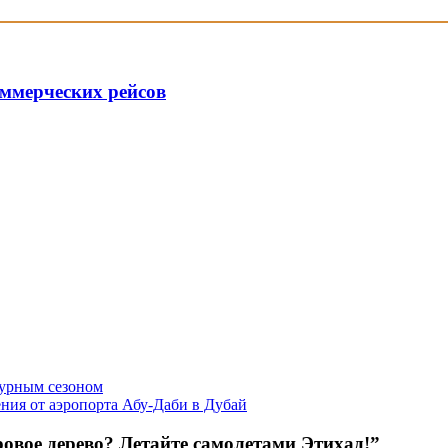
оммерческих рейсов
турным сезоном
ния от аэропорта Абу-Даби в Дубай
овое дерево? Летайте самолетами Этихад!”