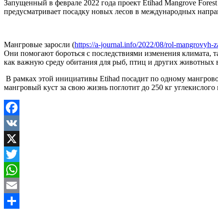
Запущенный в феврале 2022 года проект Etihad Mangrove Fores
предусматривает посадку новых лесов в международных напра
Мангровые заросли (
https://a-journal.info/2022/08/rol-mangrovyh-
Они помогают бороться с последствиями изменения климата, т
как важную среду обитания для рыб, птиц и других животных 
В рамках этой инициативы Etihad посадит по одному мангрово
мангровый куст за свою жизнь поглотит до 250 кг углекислого 
Facebook
VK
X
Twitter
WhatsApp
Email
Share