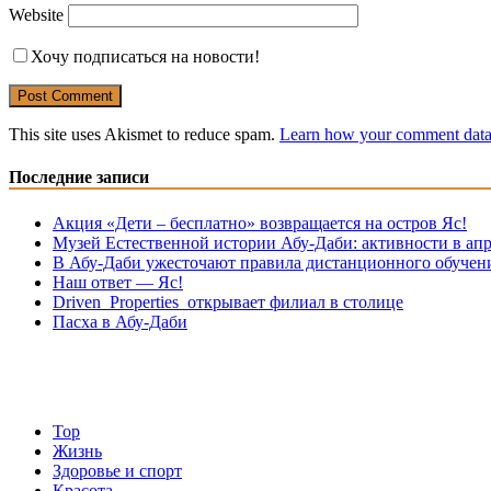
Website
Хочу подписаться на новости!
This site uses Akismet to reduce spam.
Learn how your comment data 
Последние записи
Акция «Дети – бесплатно» возвращается на остров Яс!
Музей Eстественной истории Абу-Даби: активности в апр
В Абу-Даби ужесточают правила дистанционного обучен
Наш ответ — Яс!
Driven Properties открывает филиал в столице
Пасха в Абу-Даби
Top
Жизнь
Здоровье и спорт
Красота