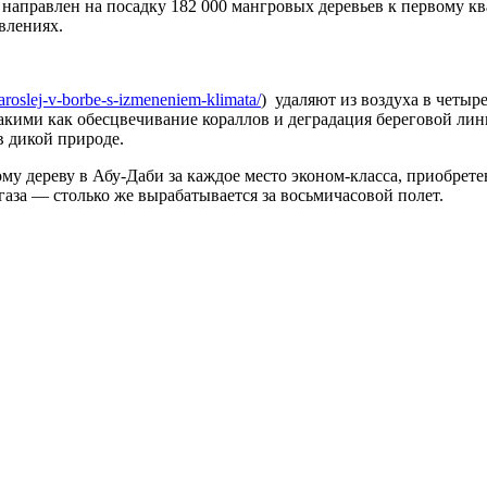
t направлен на посадку 182 000 мангровых деревьев к первому 
влениях.
zaroslej-v-borbe-s-izmeneniem-klimata/
) удаляют из воздуха в четыре
акими как обесцвечивание кораллов и деградация береговой ли
в дикой природе.
му дереву в Абу-Даби за каждое место эконом-класса, приобрет
газа — столько же вырабатывается за восьмичасовой полет.