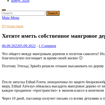
Бонус 2026
Search
for:
Main Menu
Путешествия
Хотите иметь собственное мангровое де
06.09.2022
05.09.2022
-
1 Comment
Что общего между мангровым деревом и полетом самолета? Их о
благополучно поглощает за время своей жизни 🙂
Поэтому Этихад Эрвейз решили отныне высаживать по дереву 
После запуска Etihad Forest, инициативы по защите биоразноо
миру, Etihad Airways обязалась высадить мангровое дерево от 
каждое проданное «пространство» в эконом-классе в конечном 
Через 10 дней, пассажир получит письмо со всеми деталями и п