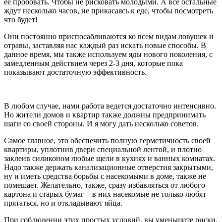
её пробовать. Чтобы не рисковать молодыми. А все остальные
ждут несколько часов, не прикасаясь к еде, чтобы посмотреть
что будет!
Они постоянно приспосабливаются ко всем видам ловушек и
отравы, заставляя нас каждый раз искать новые способы. В
данное время, мы также используем яды нового поколения, с
замедленным действием через 2-3 дня, которые пока
показывают достаточную эффективность.
В любом случае, нами работа ведется достаточно интенсивно.
Но жители домов и квартир также должны предпринимать
шаги со своей стороны. И я могу дать несколько советов.
Самое главное, это обеспечить полную герметичность своей
квартиры, уплотнив двери специальной лентой, и плотно
заклеив силиконом любые щели в кухнях и ванных комнатах.
Надо также держать канализационные отверстия закрытыми,
ну и иметь средства борьбы с насекомыми в доме, также не
помешает. Желательно, также, сразу избавляться от любого
картона и старых бумаг – в них насекомые не только любят
прятаться, но и откладывают яйца.
При соблюдении этих простых условий, вы уменьшите риски.