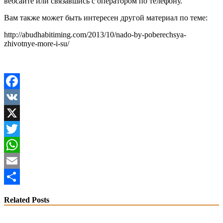
вебсайте или связавшись с оператором по телефону.
Вам также может быть интересен другой материал по теме:
http://abudhabitiming.com/2013/10/nado-by-poberechsya-
zhivotnye-more-i-su/
Facebook
VK
X
Twitter
WhatsApp
Email
Share
Related Posts