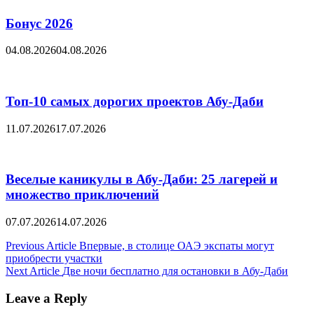
Бонус 2026
04.08.2026
04.08.2026
Топ-10 самых дорогих проектов Абу-Даби
11.07.2026
17.07.2026
Веселые каникулы в Абу-Даби: 25 лагерей и
множество приключений
07.07.2026
14.07.2026
Post
Previous Article
Впервые, в столице ОАЭ экспаты могут
приобрести участки
navigation
Next Article
Две ночи бесплатно для остановки в Абу-Даби
Leave a Reply