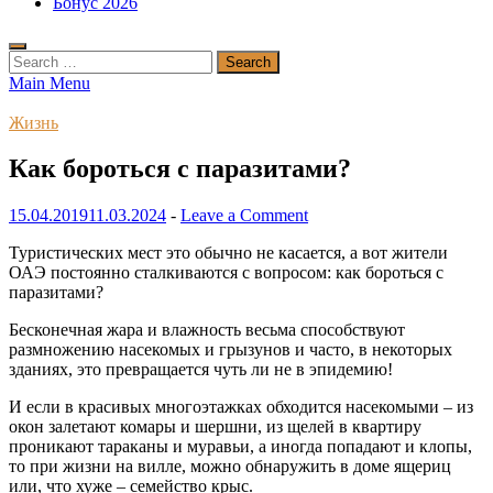
Бонус 2026
Search
for:
Main Menu
Жизнь
Как бороться с паразитами?
15.04.2019
11.03.2024
-
Leave a Comment
Туристических мест это обычно не касается, а вот жители
ОАЭ постоянно сталкиваются с вопросом: как бороться с
паразитами?
Бесконечная жара и влажность весьма способствуют
размножению насекомых и грызунов и часто, в некоторых
зданиях, это превращается чуть ли не в эпидемию!
И если в красивых многоэтажках обходится насекомыми – из
окон залетают комары и шершни, из щелей в квартиру
проникают тараканы и муравьи, а иногда попадают и клопы,
то при жизни на вилле, можно обнаружить в доме ящериц
или, что хуже – семейство крыс.