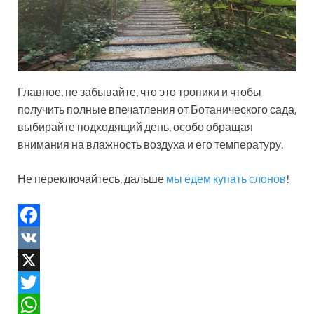
Главное, не забывайте, что это тропики и чтобы
получить полные впечатления от Ботанического сада,
выбирайте подходящий день, особо обращая
внимания на влажность воздуха и его температуру.
Не переключайтесь, дальше
мы едем купать слонов
!
F
a
V
c
K
X
e
T