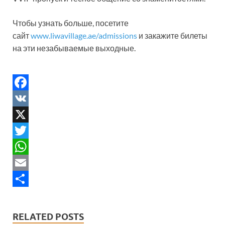
Чтобы узнать больше, посетите
сайт
www.liwavillage.ae/admissions
и закажите билеты
на эти незабываемые выходные.
F
a
V
c
K
X
e
T
b
w
W
o
i
h
E
o
t
a
m
S
k
t
t
a
h
RELATED POSTS