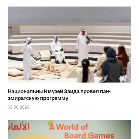
e
s
i
a
r
A
l
r
p
e
p
Национальный музей Заида провел пан-
эмиратскую программу
08.08.2026