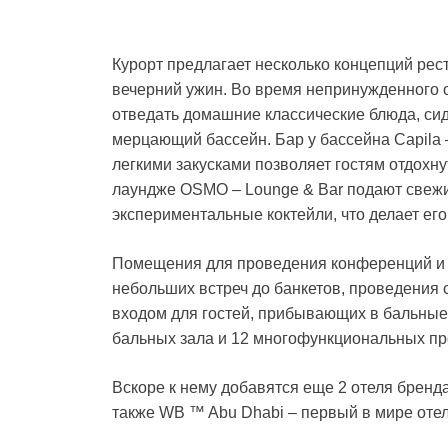
Курорт предлагает несколько концепций рес
вечерний ужин. Во время непринужденного об
отведать домашние классические блюда, сид
мерцающий бассейн. Бар у бассейна Capila –
легкими закусками позволяет гостям отдохну
лаундже OSMO – Lounge & Bar подают свежи
экспериментальные коктейли, что делает ег
Помещения для проведения конференций и 
небольших встреч до банкетов, проведения
входом для гостей, прибывающих в бальные
бальных зала и 12 многофункциональных пр
Вскоре к нему добавятся еще 2 отеля бренда:
также WB ™ Abu Dhabi – первый в мире отел