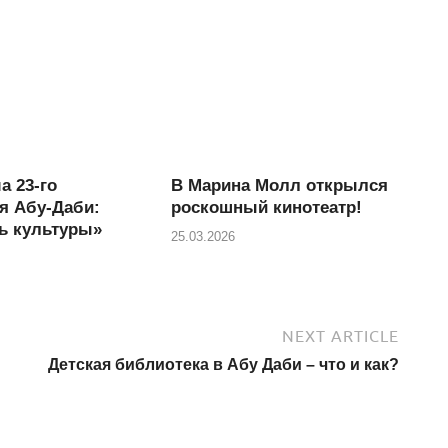
а 23-го
В Марина Молл открылся
я Абу-Даби:
роскошный кинотеатр!
ь культуры»
25.03.2026
NEXT ARTICLE
Детская библиотека в Абу Даби – что и как?