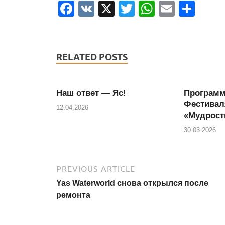
F
V
X
T
W
E
S
a
K
wi
h
m
h
c
tt
at
ail
ar
e
er
s
e
RELATED POSTS
b
A
o
p
Наш ответ — Яс!
Программ
o
p
Фестивал
12.04.2026
«Мудрост
k
30.03.2026
PREVIOUS ARTICLE
Yas Waterworld снова открылся после
ремонта