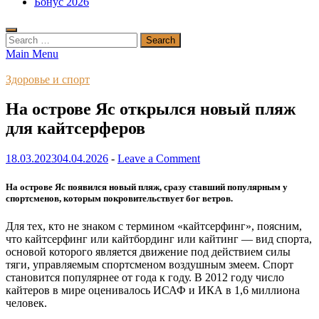
Бонус 2026
Search
for:
Main Menu
Здоровье и спорт
На острове Яс открылся новый пляж
для кайтсерферов
18.03.2023
04.04.2026
-
Leave a Comment
На острове Яс появился новый пляж, сразу ставший популярным у
спортсменов, которым покровительствует бог ветров.
Для тех, кто не знаком с термином «кайтсерфинг», поясним,
что кайтсерфинг или кайтбординг или кайтинг — вид спорта,
основой которого является движение под действием силы
тяги, управляемым спортсменом воздушным змеем. Спорт
становится популярнее от года к году. В 2012 году число
кайтеров в мире оценивалось ИСАФ и ИКА в 1,6 миллиона
человек.