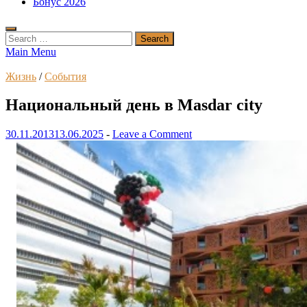
Бонус 2026
Search
for:
Main Menu
Жизнь
/
События
Национальный день в Masdar city
30.11.2013
13.06.2025
-
Leave a Comment