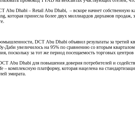
пользовать промокод TYAD на вебсайтах участвующих отелей, чт
CT Abu Dhabi – Retail Abu Dhabi, – вскоре начнет собственную
g, которая принесла более двух миллиардов дирхамов продаж, зи
е.
ромышленности, DCT Abu Dhabi объявил результаты за третий ква
Абу-Даби увеличилось на 95% по сравнению со вторым кварталом
ия, поскольку за тот же период посещаемость торговых центров
DCT Abu Dhabi для повышения доверия потребителей и содейст
 – комплексную платформу, которая нацелена на стандартизаци
лей эмирата.