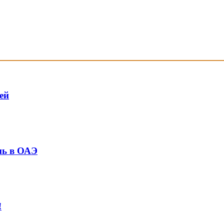
ей
нь в ОАЭ
!