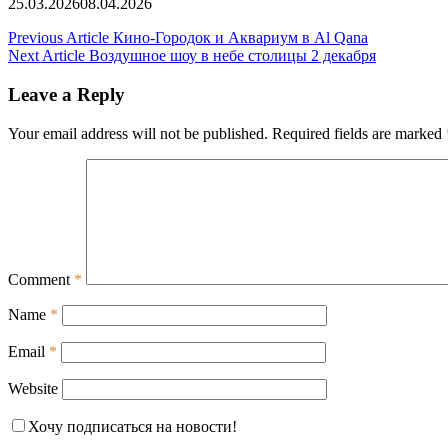
25.03.2026
08.04.2026
Post
Previous Article
Кино-Городок и Аквариум в Al Qana
Next Article
Воздушное шоу в небе столицы 2 декабря
navigation
Leave a Reply
Your email address will not be published.
Required fields are marked
Comment
*
Name
*
Email
*
Website
Хочу подписаться на новости!