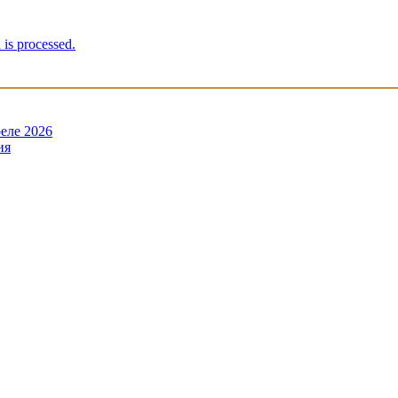
is processed.
еле 2026
ия