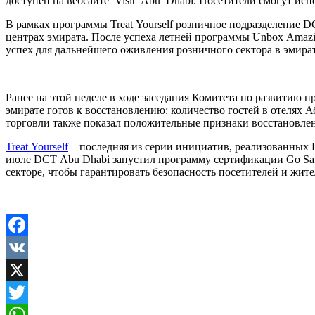
доступен на вебсайте Visit Abu Dhabi. Посетители смогут ис
В рамках программы Treat Yourself розничное подразделение D
центрах эмирата. После успеха летней программы Unbox Amazin
успех для дальнейшего оживления розничного сектора в эмират
Ранее на этой неделе в ходе заседания Комитета по развитию п
эмирате готов к восстановлению: количество гостей в отелях 
торговли также показал положительные признаки восстановлен
Treat Yourself
– последняя из серии инициатив, реализованных 
июле DCT Abu Dhabi запустил программу сертификации Go Safe
секторе, чтобы гарантировать безопасность посетителей и жите
Facebook
VK
X
Twitter