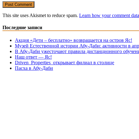
This site uses Akismet to reduce spam.
Learn how your comment data 
Последние записи
Акция «Дети – бесплатно» возвращается на остров Яс!
Музей Eстественной истории Абу-Даби: активности в апр
В Абу-Даби ужесточают правила дистанционного обучен
Наш ответ — Яс!
Driven Properties открывает филиал в столице
Пасха в Абу-Даби