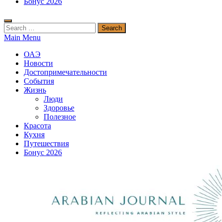
Бонус 2026
Search
for:
Main Menu
ОАЭ
Новости
Достопримечательности
События
Жизнь
Люди
Здоровье
Полезное
Красота
Кухня
Путешествия
Бонус 2026