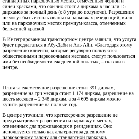
стандартных парковочных местах, отмеченных черной и
синей красками, что обычно стоят 2 дирхама в час или 15
дирхамов за полный день (с 8 утра до полуночи). Разрешения
не могут быть использованы на парковках резиденций, вилл
или на парковочных местах премиум-класса, отмеченных
бело-синей краской.
В Интегрированном транспортном центре заявили, что услуга
будет предлагаться в Абу-Даби и Аль Айн. «Благодаря этому
разрешению клиенты, которые регулярно пользуются
общественными парковочными местами, смогут пользоваться
ими без необходимости ежедневной оплаты», – сказали в
центре.
Плата за ежемесячное разрешение стоит 391 дирхам,
разрешение на три месяца стоит 1 174 дирхам, разрешение на
шесть месяцев – 2 348 дирхам, а за 4 695 дирхам можно
купить разрешение на полный год.
В центре уточнили, что краткосрочное разрешение не
предусматривает разрешения на парковку в местах,
отведенных для проживающих в резиденциях. Оно
используется только как альтернатива дневному
парковочному талону для стандартной парковки.