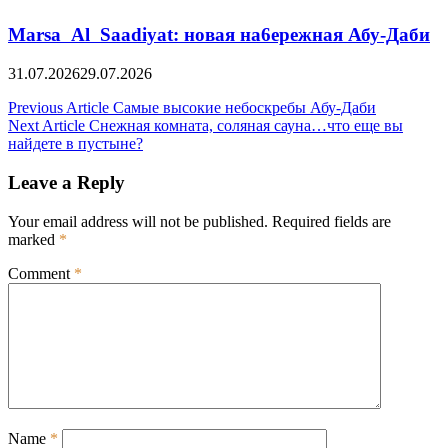
Marsa Al Saadiyat: новая на6ережная Абу-Даби
31.07.2026
29.07.2026
Post
Previous Article
Самые высокие небоскребы Абу-Даби
Next Article
Снежная комната, соляная сауна…что еще вы
navigation
найдете в пустыне?
Leave a Reply
Your email address will not be published.
Required fields are
marked
*
Comment
*
Name
*