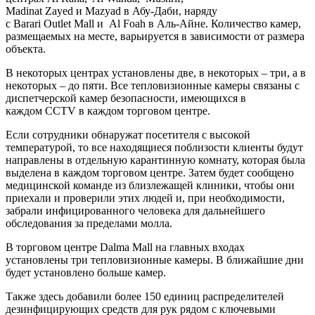
Madinat Zayed и Mazyad в Абу-Даби, наряду
с Barari Outlet Mall и Al Foah в Аль-Айне. Количество камер,
размещаемых на месте, варьируется в зависимости от размера
объекта.
В некоторых центрах установлены две, в некоторых – три, а в
некоторых – до пяти. Все тепловизионные камеры связаны с
диспетчерской камер безопасности, имеющихся в
каждом CCTV в каждом торговом центре.
Если сотрудники обнаружат посетителя с высокой
температурой, то все находящиеся поблизости клиенты будут
направлены в отдельную карантинную комнату, которая была
выделена в каждом торговом центре. Затем будет сообщено
медицинской команде из близлежащей клиники, чтобы они
приехали и проверили этих людей и, при необходимости,
забрали инфицированного человека для дальнейшего
обследования за пределами молла.
В торговом центре Dalma Mall на главных входах
установлены три тепловизионные камеры. В ближайшие дни
будет установлено больше камер.
Также здесь добавили более 150 единиц распределителей
дезинфицирующих средств для рук рядом с ключевыми