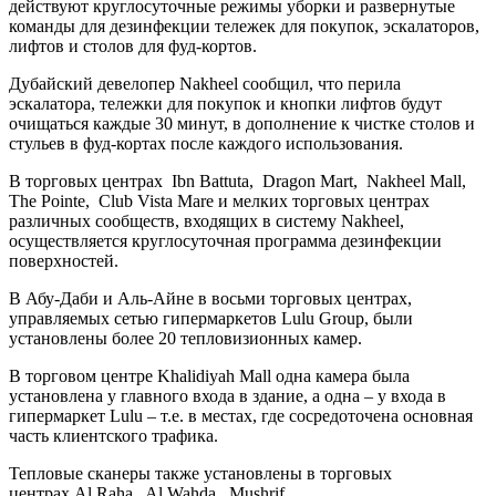
действуют круглосуточные режимы уборки и развернутые
команды для дезинфекции тележек для покупок, эскалаторов,
лифтов и столов для фуд-кортов.
Дубайский девелопер Nakheel сообщил, что перила
эскалатора, тележки для покупок и кнопки лифтов будут
очищаться каждые 30 минут, в дополнение к чистке столов и
стульев в фуд-кортах после каждого использования.
В торговых центрах Ibn Battuta, Dragon Mart, Nakheel Mall,
The Pointe, Club Vista Mare и мелких торговых центрах
различных сообществ, входящих в систему Nakheel,
осуществляется круглосуточная программа дезинфекции
поверхностей.
В Абу-Даби и Аль-Айне в восьми торговых центрах,
управляемых сетью гипермаркетов Lulu Group, были
установлены более 20 тепловизионных камер.
В торговом центре Khalidiyah Mall одна камера была
установлена у главного входа в здание, а одна – у входа в
гипермаркет Lulu – т.е. в местах, где сосредоточена основная
часть клиентского трафика.
Тепловые сканеры также установлены в торговых
центрах Al Raha, Al Wahda, Mushrif,