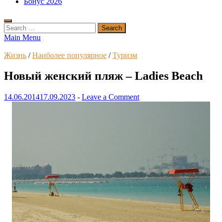
Бонус 2026
Search
for:
Main Menu
Жизнь
/
Наиболее популярное
/
Туризм
Новый женский пляж – Ladies Beach
14.06.2014
17.09.2023
-
Leave a Comment