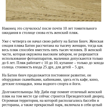
Наконец это случилось! после почти 10 лет томительного
ожидания в столице снова есть женский пляж.
Уже с четверга он начал свою работу на Батин Биич. Женская
секция пляжа Батин рассчитана на тысячу женщин, тогда как
весь пляж способен вместить пять тысяч человек. В женской
части, которая окружена высоким забором, не разрешается
использование фотоаппаратов, мальчики допускаются только
до 6 лет. Пляж работает с 10 до 10, купание – только до захода
солнца. стоимость входа 25 дрх, для детей – 5 дрх.
На Батин биич продолжается постоянное развитие, он
оборудован скамейками, кабинками, здесь есть кафе, кино,
детские площадки, зоны водного спорта и йоги.
Долгожительницы Абу Даби еще помнят отличный женский
пляж на том месте где сейчас строится Президентский дворец.
Огромная территория, на которой располагались бассейн и
рестораны, а также прекрасный парк, включала в себя целый