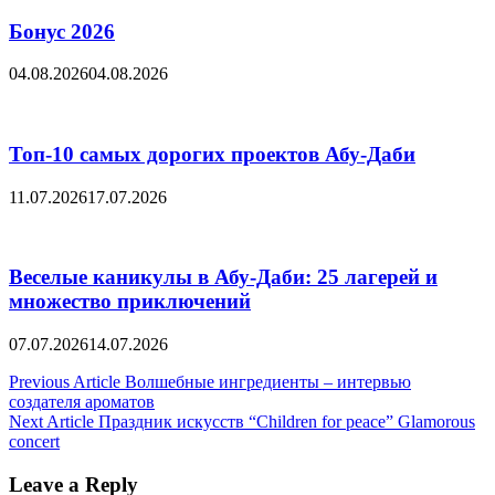
Бонус 2026
04.08.2026
04.08.2026
Топ-10 самых дорогих проектов Абу-Даби
11.07.2026
17.07.2026
Веселые каникулы в Абу-Даби: 25 лагерей и
множество приключений
07.07.2026
14.07.2026
Post
Previous Article
Волшебные ингрeдиенты – интервью
создателя ароматов
navigation
Next Article
Праздник искусств “Children for peace” Glamorous
concert
Leave a Reply