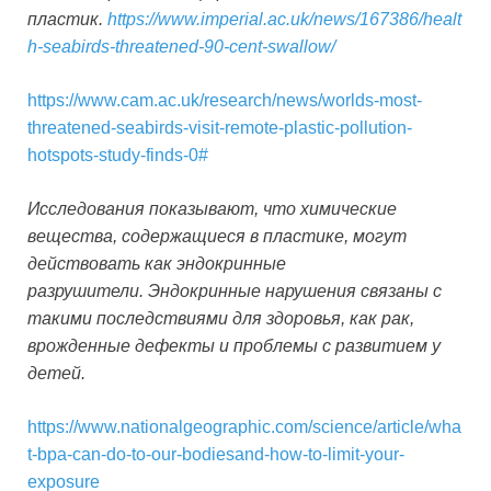
пластик.
https://www.imperial.ac.uk/news/167386/healt
h-seabirds-threatened-90-cent-swallow/
https://www.cam.ac.uk/research/news/worlds-most-
threatened-seabirds-visit-remote-plastic-pollution-
hotspots-study-finds-0#
Исследования показывают, что химические
вещества, содержащиеся в пластике, могут
действовать как эндокринные
разрушители.
Эндокринные нарушения связаны с
такими последствиями для здоровья, как рак,
врожденные дефекты и проблемы с развитием у
детей.
https://www.nationalgeographic.com/science/article/wha
t-bpa-can-do-to-our-bodiesand-how-to-limit-your-
exposure