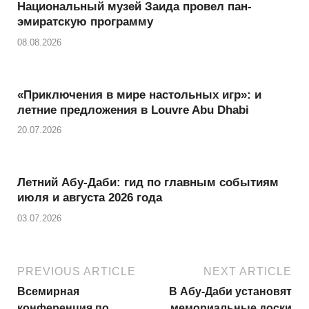
Национальный музей Заида провел пан-
p
e
эмиратскую программу
p
08.08.2026
«Приключения в мире настольных игр»: и
летние предложения в Louvre Abu Dhabi
20.07.2026
Летний Абу-Даби: гид по главным событиям
июля и августа 2026 года
03.07.2026
PREVIOUS ARTICLE
NEXT ARTICLE
Всемирная
В Абу-Даби установят
конференция по
мемориальные доски