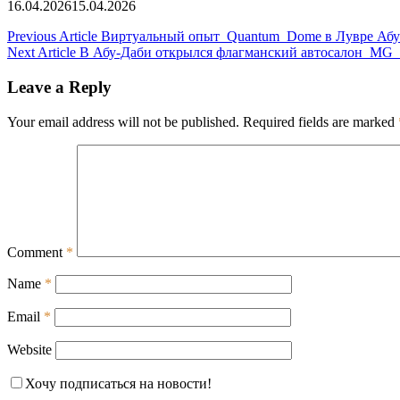
16.04.2026
15.04.2026
Post
Previous Article
Виртуальный опыт Quantum Dome в Лувре Абу
Next Article
В Абу-Даби открылся флагманский автосалон MG 
navigation
Leave a Reply
Your email address will not be published.
Required fields are marked
Comment
*
Name
*
Email
*
Website
Хочу подписаться на новости!