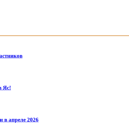
частников
в Яс!
и в апреле 2026