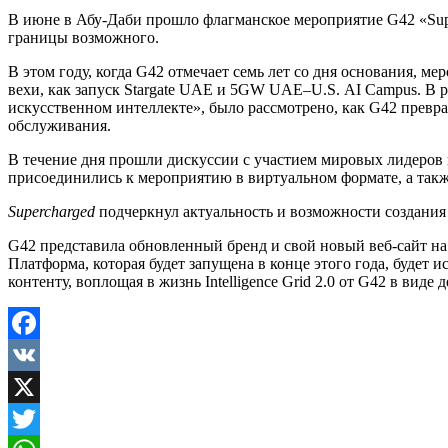
В июне в Абу-Даби прошло флагманское мероприятие G42 «Supe
границы возможного.
В этом году, когда G42 отмечает семь лет со дня основания, 
вехи, как запуск Stargate UAE и 5GW UAE–U.S. AI Campus. В 
искусственном интеллекте», было рассмотрено, как G42 превра
обслуживания.
В течение дня прошли дискуссии с участием мировых лидеров в
присоединились к мероприятию в виртуальном формате, а такж
Supercharged
подчеркнул актуальность и возможности создания 
G42 представила обновленный бренд и свой новый веб-сайт на
Платформа, которая будет запущена в конце этого года, будет 
контенту, воплощая в жизнь Intelligence Grid 2.0 от G42 в ви
Facebook
VK
X