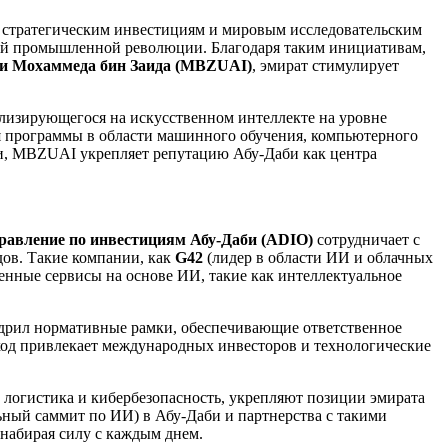
, стратегическим инвестициям и мировым исследовательским
той промышленной революции. Благодаря таким инициативам,
ни Мохаммеда бин Заида (MBZUAI)
, эмират стимулирует
ализирующегося на искусственном интеллекте на уровне
ая программы в области машинного обучения, компьютерного
ми, MBZUAI укрепляет репутацию Абу-Даби как центра
равление по инвестициям Абу-Даби (
ADIO
)
сотрудничает с
ов. Такие компании, как
G
42
(лидер в области ИИ и облачных
енные сервисы на основе ИИ, такие как интеллектуальное
дрил нормативные рамки, обеспечивающие ответственное
ход привлекает международных инвесторов и технологические
, логистика и кибербезопасность, укрепляют позиции эмирата
льный саммит по ИИ) в Абу-Даби и партнерства с такими
 набирая силу с каждым днем.