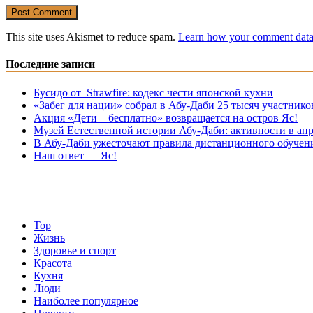
This site uses Akismet to reduce spam.
Learn how your comment data 
Последние записи
Бусидо от Strawfire: кодекс чести японской кухни
«Забег для нации» собрал в Абу-Даби 25 тысяч участнико
Акция «Дети – бесплатно» возвращается на остров Яс!
Музей Eстественной истории Абу-Даби: активности в апр
В Абу-Даби ужесточают правила дистанционного обучен
Наш ответ — Яс!
Top
Жизнь
Здоровье и спорт
Красота
Кухня
Люди
Наиболее популярное