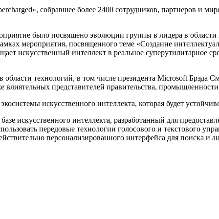
rcharged», собравшее более 2400 сотрудников, партнеров и мир
мероприятие было посвящено эволюции группы в лидера в област
рамках мероприятия, посвященного теме «Создание интеллектуал
щает искусственный интеллект в реальное суперутилитарное сред
 области технологий, в том числе президента Microsoft Брэда 
е влиятельных представителей правительства, промышленности 
экосистемы искусственного интеллекта, которая будет устойчив
 базе искусственного интеллекта, разработанный для предоста
использовать передовые технологии голосового и текстового упр
де действительно персонализированного интерфейса для поиска и 