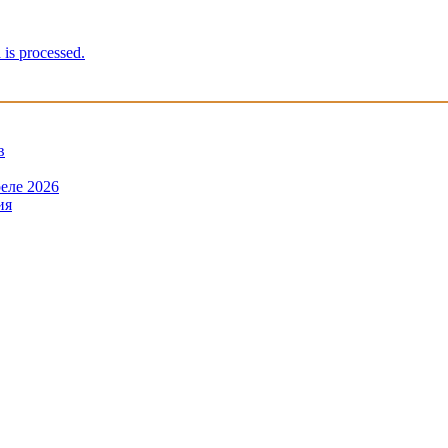
is processed.
в
еле 2026
ия