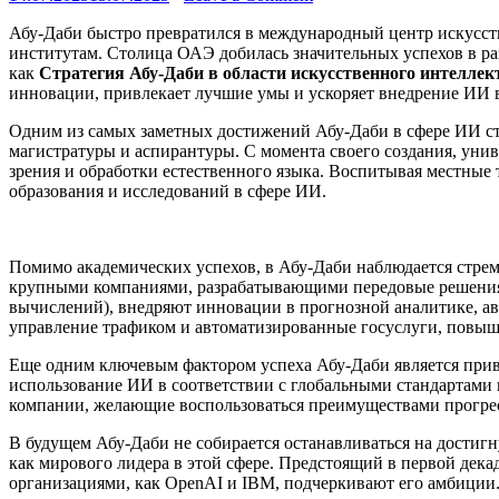
Абу-Даби быстро превратился в международный центр искусст
институтам. Столица ОАЭ добилась значительных успехов в р
как
Стратегия Абу-Даби в области искусственного интеллек
инновации, привлекает лучшие умы и ускоряет внедрение ИИ в
Одним из самых заметных достижений Абу-Даби в сфере ИИ с
магистратуры и аспирантуры. С момента своего создания, уни
зрения и обработки естественного языка. Воспитывая местны
образования и исследований в сфере ИИ.
Помимо академических успехов, в Абу-Даби наблюдается стре
крупными компаниями, разрабатывающими передовые решения 
вычислений), внедряют инновации в прогнозной аналитике, ав
управление трафиком и автоматизированные госуслуги, повыш
Еще одним ключевым фактором успеха Абу-Даби является при
использование ИИ в соответствии с глобальными стандартами
компании, желающие воспользоваться преимуществами прогре
В будущем Абу-Даби не собирается останавливаться на достигн
как мирового лидера в этой сфере. Предстоящий в первой дека
организациями, как OpenAI и IBM, подчеркивают его амбиции.