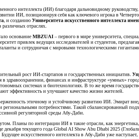
венного интеллекта (ИИ) благодаря дальновидному руководству
азвитии ИИ, позиционируя себя как ключевого игрока в Четвер
та
, и созданию
Университета искусственного интеллекта име
 различных отраслях.
тало основание
MBZUAI
– первого в мире университета, специ
верситет привлек ведущих исследователей и студентов, предлаг
е таланты и сотрудничая с мировыми технологическими гиганта
мительный рост ИИ-стартапов и государственных инициатив.
Уп
в здравоохранении, финансах и инфраструктуре «умных» город
тономных системах и биотехнологиях. В то же время государств
ают эффективность и улучшают качество жизни жителей.
верженность этичному и устойчивому развитию ИИ. Эмират вне
 и региональными потребностями. Такой сбалансированный под
ссивной регуляторной среды Абу-Даби.
утом. Планы по интеграции ИИ в такие отрасли, как энергетика
де декабря текущего года Global AI Show Abu Dhabi 2025 (Глоба
 Будущее искусственного интеллекта в Абу-Даби уже наступает,