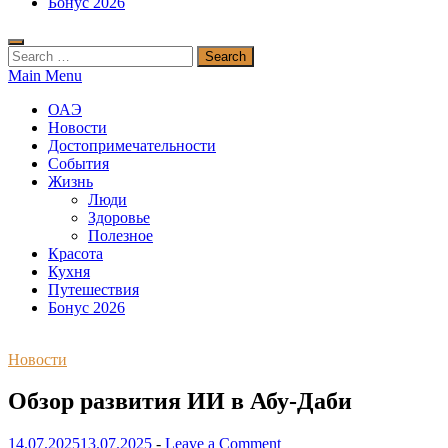
Бонус 2026
Search
for:
Main Menu
ОАЭ
Новости
Достопримечательности
События
Жизнь
Люди
Здоровье
Полезное
Красота
Кухня
Путешествия
Бонус 2026
Новости
Обзор развития ИИ в Абу-Даби
14.07.2025
13.07.2025
-
Leave a Comment